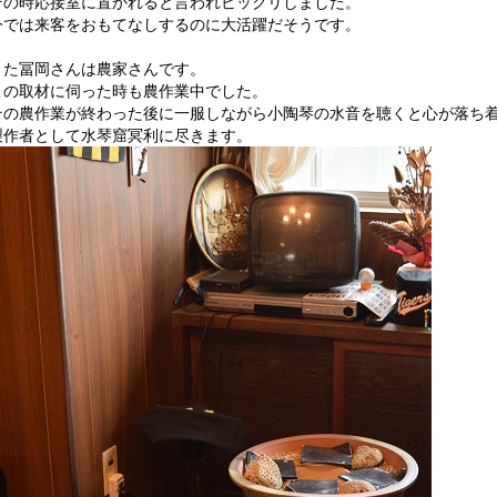
その時応接室に置かれると言われビックリしました。
今では来客をおもてなしするのに大活躍だそうです。
また冨岡さんは農家さんです。
この取材に伺った時も農作業中でした。
その農作業が終わった後に一服しながら小陶琴の水音を聴くと心が落ち
製作者として水琴窟冥利に尽きます。