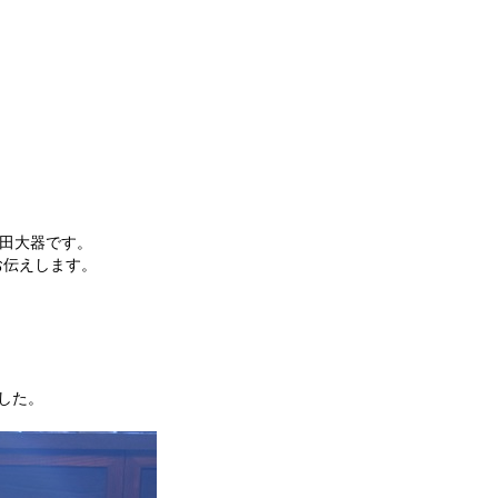
奥田大器です。
お伝えします。
した。