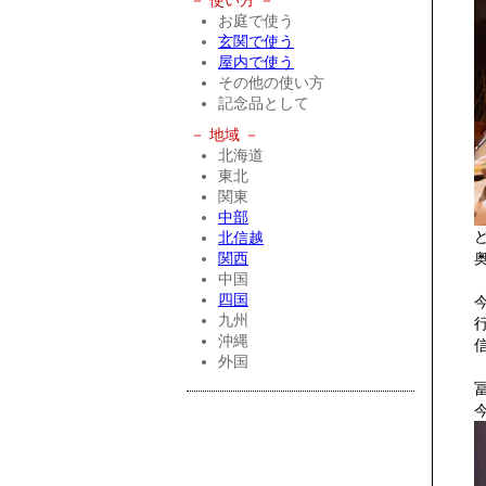
－ 使い方 －
お庭で使う
玄関で使う
屋内で使う
その他の使い方
記念品として
－ 地域 －
北海道
東北
関東
中部
北信越
関西
中国
四国
九州
沖縄
外国