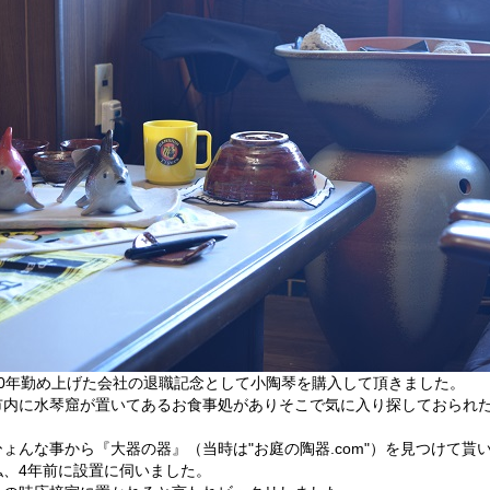
40年勤め上げた会社の退職記念として小陶琴を購入して頂きました。
市内に水琴窟が置いてあるお食事処がありそこで気に入り探しておられ
ひょんな事から『大器の器』（当時は"お庭の陶器.com"）を見つけて貰
私、4年前に設置に伺いました。