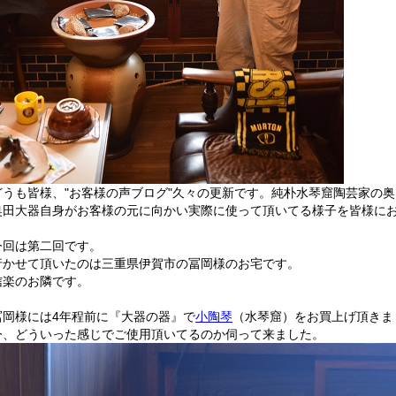
どうも皆様、"お客様の声ブログ"久々の更新です。純朴水琴窟陶芸家の
奥田大器自身がお客様の元に向かい実際に使って頂いてる様子を皆様に
今回は第二回です。
行かせて頂いたのは三重県伊賀市の冨岡様のお宅です。
信楽のお隣です。
冨岡様には4年程前に『大器の器』で
小陶琴
（水琴窟）をお買上げ頂きま
今、どういった感じでご使用頂いてるのか伺って来ました。