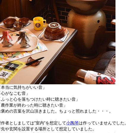
「本当に気持ちがいい音」
「心がなごむ音」
「ふっと心を落ちつけたい時に聴きたい音」
「農作業が終わった時に聴きたい音」
お褒めの言葉を沢山頂きました。ちょっと照れました・・・。
製作者としましては"室内"を想定して
小陶琴
は作っていませんでした。
軒先や玄関を設置する場所として想定していました。