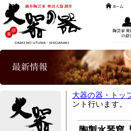
大器の器・トッ
ント行います。
陶製水琴窟