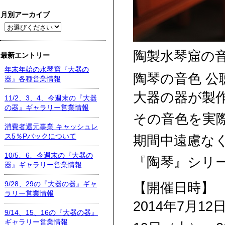
月別アーカイブ
陶製水琴窟の
最新エントリー
年末年始の水琴窟『大器の
陶琴の音色 公
器』各種営業情報
大器の器が製
11/2、3、4、今週末の『大器
の器』ギャラリー営業情報
その音色を実
消費者還元事業 キャッシュレ
ス5％Pバックについて
期間中遠慮な
10/5、6、今週末の『大器の
『陶琴』シリー
器』ギャラリー営業情報
9/28、29の『大器の器』ギャ
【開催日時】
ラリー営業情報
2014年7月12
9/14、15、16の『大器の器』
ギャラリー営業情報