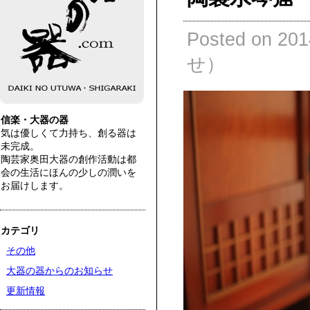
Posted on 
せ）
信楽・大器の器
気は優しくて力持ち、創る器は
未完成。
陶芸家奥田大器の創作活動は都
会の生活にほんの少しの潤いを
お届けします。
カテゴリ
その他
大器の器からのお知らせ
更新情報