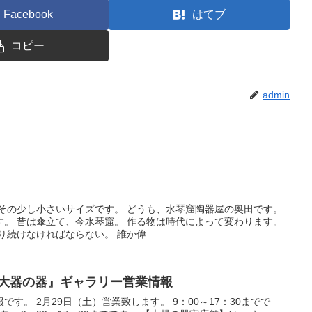
Facebook
はてブ
コピー
admin
 その少し小さいサイズです。 どうも、水琴窟陶器屋の奥田です。
す。 昔は傘立て、今水琴窟。 作る物は時代によって変わります。
続けなければならない。 誰か偉...
の『大器の器』ギャラリー営業情報
す。 2月29日（土）営業致します。 9：00～17：30までで