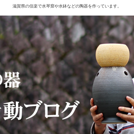
滋賀県の信楽で水琴窟や水鉢などの陶器を作っています。