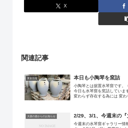
X
関連記事
本日も小陶琴を窯詰
更新情報
小陶琴とは据置水琴窟です。
今日も水琴窟を窯詰していま
変わらず存在する為には 変わり
2/29、3/1、今週末
大器の器からのお知らせ
今週末の水琴窟ギャラリー情報で