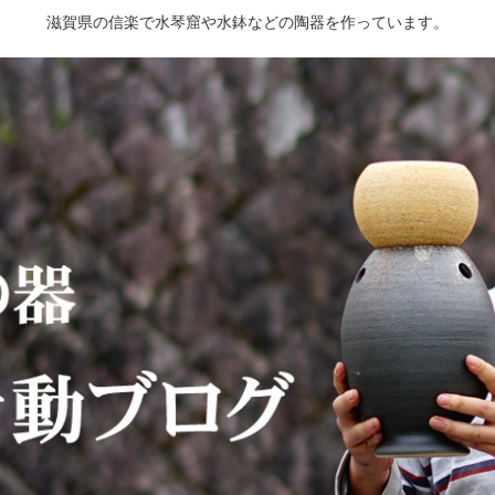
滋賀県の信楽で水琴窟や水鉢などの陶器を作っています。