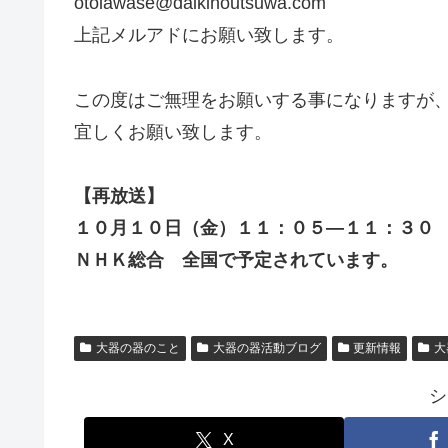
otoiawase@daikinoutsuwa.com
上記メルアドにお願い致します。
この度はご無理をお願いする事になりますが
宜しくお願い致します。
【再放送】
１０月１０日（金）１１：０５―１１：３０
ＮＨＫ総合 全国で予定されています。
大器の器のこと
大器の器活動ブログ
更新情報
大
シ
X