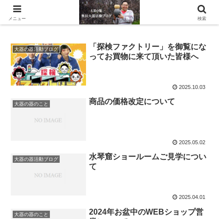
滋賀県の信楽で水琴窟や水鉢などの陶器を作っています。
メニュー
検索
「探検ファクトリー」を御覧にな
大器の器活動ブログ
ってお買物に来て頂いた皆様へ
2025.10.03
商品の価格改定について
大器の器のこと
2025.05.02
水琴窟ショールームご見学につい
大器の器活動ブログ
て
2025.04.01
2024年お盆中のWEBショップ営
大器の器のこと