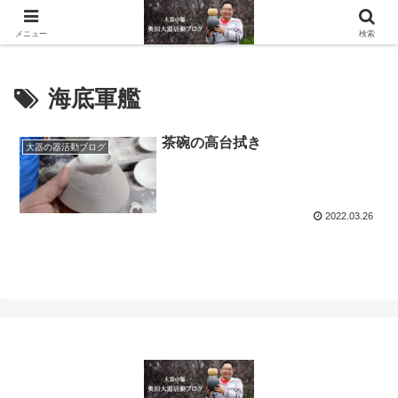
滋賀県の信楽で水琴窟や水鉢などの陶器を作っています。
メニュー
検索
海底軍艦
茶碗の高台拭き
大器の器活動ブログ
2022.03.26