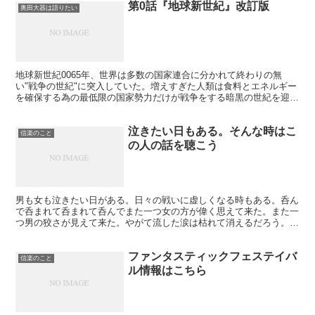
第0話『地球新世紀』改訂版
奥田大器は語りたい
地球新世紀0065年、世界は多数の国家連合に分かれて終わりの無
い"戦争の世紀"に突入していた。増えすぎた人類は食料とエネルギー
を確保する為の最低限の国家勢力だけが戦争をする暗黒の世紀を迎え
ていた。"食料エネルギー争奪戦争"はこの半世紀ずっと...
泣きたい日もある。そんな時はこ
信楽のこと
の人の話を聴こう
男も女も泣きたい日がある。日々の戦いに虚しくなる時もある。呑ん
で呑まれて呑まれて呑んでまた一つ女の方が偉く思えて来た。また一
つ男の狡さが見えて来た。やがて流した涙は枯れて消えるだろう。そ
の時貴方の本当の気持ちが解るだろう。そう僕は解りたい。...
ファンタスティックフェステイバ
信楽のこと
ル情報はこちら