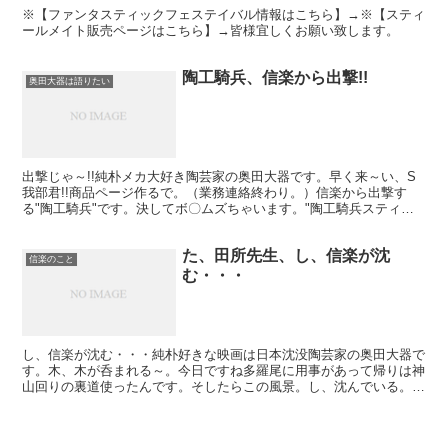
※【ファンタスティックフェステイバル情報はこちら】→※【スティ
ールメイト販売ページはこちら】→皆様宜しくお願い致します。
陶工騎兵、信楽から出撃!!
奥田大器は語りたい
出撃じゃ～!!純朴メカ大好き陶芸家の奥田大器です。早く来～い、S
我部君!!商品ページ作るで。（業務連絡終わり。）信楽から出撃す
る"陶工騎兵"です。決してボ〇ムズちゃいます。"陶工騎兵スティー
ルメイト"です。中二病満載の名前です。作った二人が...
た、田所先生、し、信楽が沈
信楽のこと
む・・・
し、信楽が沈む・・・純朴好きな映画は日本沈没陶芸家の奥田大器で
す。木、木が呑まれる～。今日ですね多羅尾に用事があって帰りは神
山回りの裏道使ったんです。そしたらこの風景。し、沈んでいる。神
山が沈む！神山堰堤です。水量が上がればこうなるんですね...