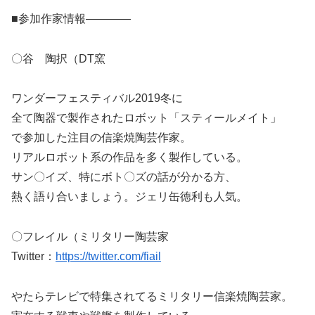
■参加作家情報————
〇谷 陶択（DT窯
ワンダーフェスティバル2019冬に
全て陶器で製作されたロボット「スティールメイト」
で参加した注目の信楽焼陶芸作家。
リアルロボット系の作品を多く製作している。
サン〇イズ、特にボト〇ズの話が分かる方、
熱く語り合いましょう。ジェリ缶徳利も人気。
〇フレイル（ミリタリー陶芸家
Twitter：
https://twitter.com/fiail
やたらテレビで特集されてるミリタリー信楽焼陶芸家。