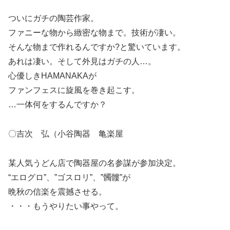
ついにガチの陶芸作家。
ファニーな物から緻密な物まで。技術が凄い。
そんな物まで作れるんですか?と驚いています。
あれは凄い。そして外見はガチの人…。
心優しきHAMANAKAが
ファンフェスに旋風を巻き起こす。
…一体何をするんですか？
〇吉次 弘（小谷陶器 亀楽屋
某人気うどん店で陶器屋の名参謀が参加決定。
“エログロ”、”ゴスロリ”、”髑髏”が
晩秋の信楽を震撼させる。
・・・もうやりたい事やって。