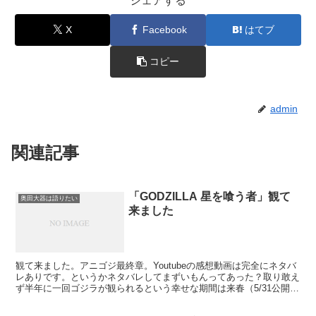
シェアする
X
Facebook
はてブ
コピー
admin
関連記事
「GODZILLA 星を喰う者」観て
奥田大器は語りたい
来ました
観て来ました。アニゴジ最終章。Youtubeの感想動画は完全にネタバ
レありです。というかネタバレしてまずいもんってあった？取り敢え
ず半年に一回ゴジラが観られるという幸せな期間は来春（5/31公開）
のハリウッド版ゴジラの2まで続きます。 かな...