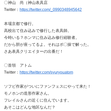
〇神山 尚（神山表具店
Twitter：
https://twitter.com/_0990348945642
本場京都で修行。
高校出て住み込みで修行した表具師。
今時いる？ホンマに住み込み修行経験者。
だから胆が座ってるよ。それはポ〇操で解った。
さあ表具クリエイターの出番だ！
〇首領 アトム
Twitter：
https://twitter.com/syuryouatom
ソフビ作家がついにファンフェスにやって来た！
モノホンの造形作家さん。
フレイルさんの近くに住んでいます。
あそこはどんな地区なんだ？