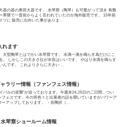
大器の器の奥田大器です。 水琴窟（陶琴）も可愛がって頂き 有難
ー界隈で一昔前からよく言われていたのが海外販売です。 15年前
ツに 販売に出向いた事がありま...
入れます
。 大型陶琴とはでかい水琴窟です。 水滴一滴を鳴らす為だけにこ
る。 しかしこの大きさ位が水音はいいです。 やはり水滴を鳴らす
んです。 これよりさらに大きい ...
日のギャラリー情報（ファンフェス情報）
イバルの逆襲"が迫っております。今週末24,25日の二日間、つい
ンフェスです。今の所色々と出展者の話を聞いていますがパワーア
ーアップしております。 ・谷陶択（...
器』水琴窟ショールーム情報