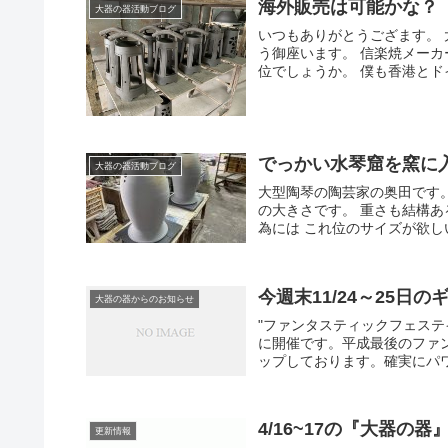
海外販売は可能かな？
大器の器活動ブログ
いつもありがとうござます。 
う御座います。 信楽焼メーカ
位でしょうか。 僕も香港とドイ
でっかい水琴窟を窯に
大器の器活動ブログ
大型陶琴の陶芸家の奥田です
の大きさです。 重さも結構あ
為には これ位のサイズが欲しい
今週末11/24～25
大器の器からのお知らせ
"ファンタスティックフェステ
に開催です。平成最後のファ
ップしております。確実にパワ
4/16~17の『大器の
更新情報