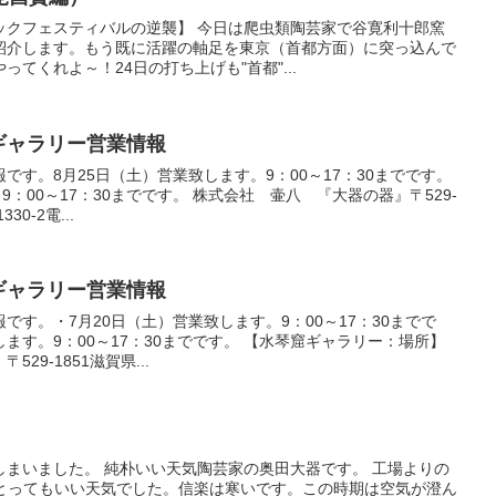
ックフェスティバルの逆襲】 今日は爬虫類陶芸家で谷寛利十郎窯
紹介します。もう既に活躍の軸足を東京（首都方面）に突っ込んで
てくれよ～！24日の打ち上げも"首都"...
末のギャラリー営業情報
です。8月25日（土）営業致します。9：00～17：30までです。
9：00～17：30までです。 株式会社 壷八 『大器の器』〒529-
0-2電...
末のギャラリー営業情報
です。・7月20日（土）営業致します。9：00～17：30までで
します。9：00～17：30までです。 【水琴窟ギャラリー：場所】
29-1851滋賀県...
しまいました。 純朴いい天気陶芸家の奥田大器です。 工場よりの
朝とってもいい天気でした。信楽は寒いです。この時期は空気が澄ん