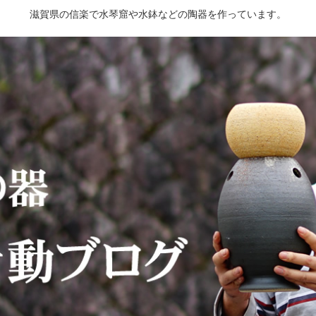
滋賀県の信楽で水琴窟や水鉢などの陶器を作っています。