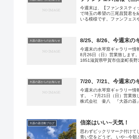
今週末は、【ファンタスティ
で埼玉の希望の三尾昌賢君を
いる模様です。ファンフェスやっ
8/25、8/26、今週
大器の器からのお知らせ
今週末の水琴窟ギャラリー情報
8月26日（日）営業致します。
1851滋賀県甲賀市信楽町長野133
7/20、7/21、今週
大器の器からのお知らせ
今週末の水琴窟ギャラリー情報
す。 ・7月21日（日）営業致
株式会社 壷八 『大器の器』〒5
信楽はいい∼天気！
大器の器活動ブログ
思わずビックリマーク付けて
青い空をどうぞ。 いや∼今