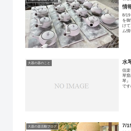
情
8/
を御
けて
ム情
水
大器の器のこと
信楽
琴窟
琴』
です
7/
大器の器活動ブログ