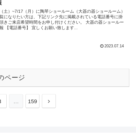
報
15（土）~7/17（月）に陶琴ショールーム（大器の器ショールーム）
覧になりたい方は、下記リンク先に掲載されている電話番号に掛
頂きご来店希望時間をお申し付けください。 大器の器ショールー
報 【電話番号】 宜しくお願い致します...
2023.07.14
のページ
次
3
…
159
へ