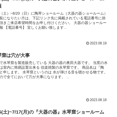
報
19（土）~8/20（日）に陶琴ショールーム（大器の器ショールーム）
覧になりたい方は、下記リンク先に掲載されている電話番号に掛
頂きご来店希望時間をお申し付けください。 大器の器ショールー
報 【電話番号】 宜しくお願い致します...
2023.08.19
琴窟は穴が大事
で水琴窟を製造販売している 大器の器の奥田大器です。 当窯の水
は室内に簡易設置出来る 信楽焼製の水琴窟です。 商品名は『陶
と申します。 水琴窟というのは 水が弾ける音を聴かせる物です。
ので全てにおいて穴が大事になります。 ...
2023.08.18
15(土)~7/17(月)の『大器の器』水琴窟ショールーム