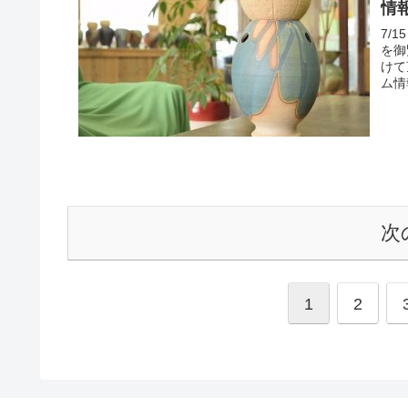
情
7/
を御
けて
ム情
次
1
2