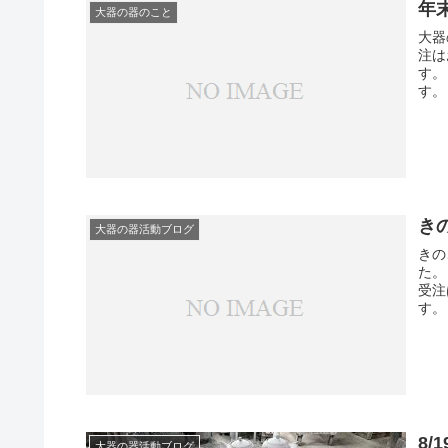
年
大器の器のこと
大器
注は
す。
す。
き
大器の器活動ブログ
きの
た。
受注
す。
8/
大器の器活動ブログ