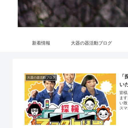
新着情報
大器の器活動ブログ
「
大器の器活動ブログ
い
皆様
ます
い致
スマ