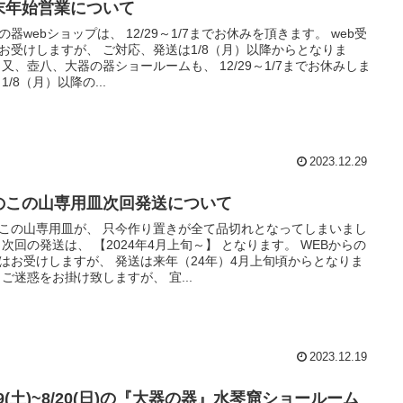
末年始営業について
の器webショップは、 12/29～1/7までお休みを頂きます。 web受
お受けしますが、 ご対応、発送は1/8（月）以降からとなりま
 又、壺八、大器の器ショールームも、 12/29～1/7までお休みしま
 1/8（月）以降の...
2023.12.29
のこの山専用皿次回発送について
この山専用皿が、 只今作り置きが全て品切れとなってしまいまし
 次回の発送は、 【2024年4月上旬～】 となります。 WEBからの
はお受けしますが、 発送は来年（24年）4月上旬頃からとなりま
 ご迷惑をお掛け致しますが、 宜...
2023.12.19
19(土)~8/20(日)の『大器の器』水琴窟ショールーム