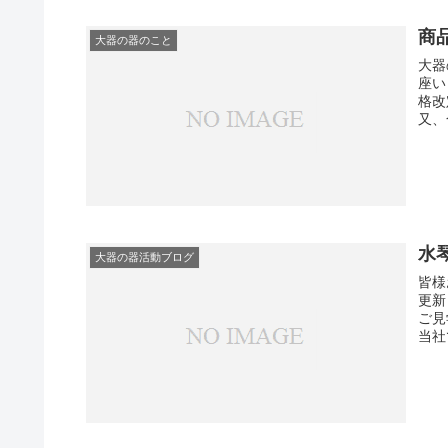
商
大器の器のこと
大器
座い
格改
又、
水
大器の器活動ブログ
皆様
更新
ご見
当社