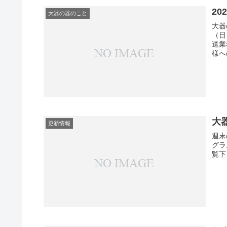
2
大器の器のこと
大器
（日
送業
様へ
大
更新情報
週末
グラ
覧下