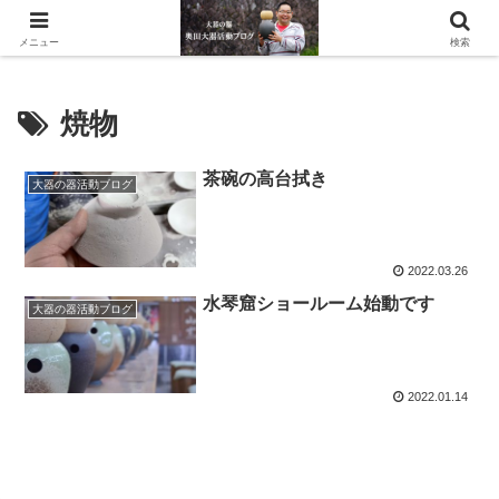
滋賀県の信楽で水琴窟や水鉢などの陶器を作っています。
メニュー
検索
焼物
茶碗の高台拭き
大器の器活動ブログ
2022.03.26
水琴窟ショールーム始動です
大器の器活動ブログ
2022.01.14