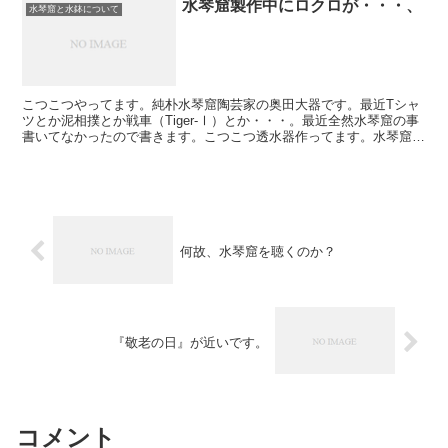
水琴窟製作中にロクロが・・・、
水琴窟と水鉢について
こつこつやってます。純朴水琴窟陶芸家の奥田大器です。最近Tシャ
ツとか泥相撲とか戦車（Tiger-Ⅰ）とか・・・。最近全然水琴窟の事
書いてなかったので書きます。こつこつ透水器作ってます。水琴窟も
作ってます。先日のイッピン再放送でお問い合わせを...
何故、水琴窟を聴くのか？
『敬老の日』が近いです。
コメント