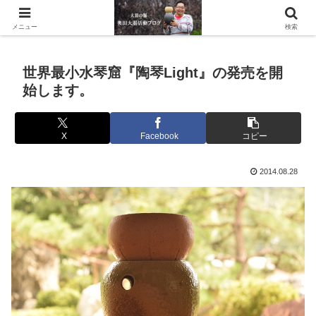
滋賀県の信楽で水琴窟や水鉢などの陶器を作っています。
メニュー
検索
世界最小水琴窟『陶琴Light』の発売を開
始します。
X
Facebook
コピー
2014.08.28