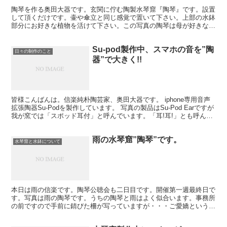
陶琴を作る奥田大器です。玄関に佇む陶製水琴窟『陶琴』です。設置
して頂くだけです。壷や傘立と同じ感覚で置いて下さい。上部の水鉢
部分にお好きな植物を活けて下さい。この写真の陶琴は母が好きな苔
類を活けました。後は水をやって頂くだけです。電気類、モ...
Su-pod製作中、スマホの音を”陶
日々の制作のこと
器”で大きく!!
皆様こんばんは。信楽純朴陶芸家、奥田大器です。 iphone専用音声
拡張陶器Su-Podを製作しています。 写真の製品はSu-Pod Earですが
我が窯では「スポッド耳付」と呼んでいます。「耳!耳!」とも呼んで
います。 ご好評に付きせっせと...
雨の水琴窟”陶琴”です。
水琴窟と水鉢について
本日は雨の信楽です。陶琴公聴会も二日目です。開催第一週最終日で
す。写真は雨の陶琴です。うちの陶琴と雨はよく似合います。事務所
の前ですので手前に錆びた柵が写っていますが・・・ご愛嬌という事
でご勘弁を。写真は昨日初日に水琴窟『陶琴』の"音"を聴...