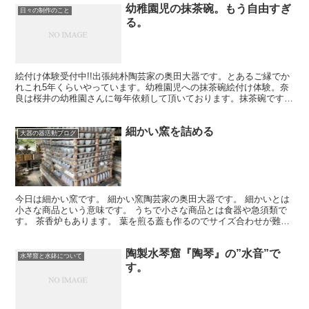
幼稚園児の抹茶碗。もう自由すぎ
日々の制作のこと
る。
絵付け体験受付中!!出張純朴陶芸家の奥田大器です。とあるご縁でか
れこれ5年くらいやっています。幼稚園児への抹茶碗絵付け体験。奈
良は桜井の幼稚園さんに毎年依頼して頂いております。抹茶碗です。
これに自由に陶器用絵具で絵付けしてもらいます。素敵な...
細かい窯を詰める
大器の器活動ブログ
今日は細かい窯です。 細かい窯陶芸家の奥田大器です。 細かいとは
小さな商品という意味です。 うちで小さな商品とは食器や急須類で
す。 茶香炉もあります。 葉を煎る蓋も作るのでサイズ合わせが難し
い。 商品のサイズが小さいという事は 沢山の数が窯...
陶製水琴窟『陶琴』の”水音”で
水琴窟と水鉢について
す。