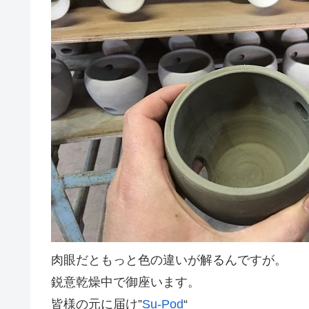
肉眼だともっと色の違いが解るんですが。
鋭意乾燥中で御座います。
皆様の元に届け”
Su-Pod
“