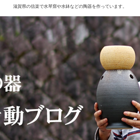
滋賀県の信楽で水琴窟や水鉢などの陶器を作っています。