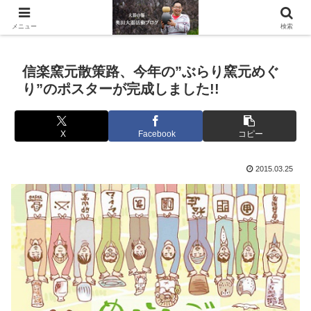
滋賀県の信楽で水琴窟や水鉢などの陶器を作っています。
メニュー
検索
信楽窯元散策路、今年の”ぶらり窯元めぐ
り”のポスターが完成しました!!
X
Facebook
コピー
2015.03.25