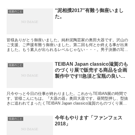
は作者のにしのあきひろさんのトークショー...
“泥相撲2017″有難う御座いまし
信楽のこと
た。
皆様ありがとう御座いました。純朴泥陶芸家の奥田大器です。沢山の
ご支援、ご声援有難う御座いました。第二回も何とか終える事が出来
ました。もう素人が出られるレベルじゃない・・・。男子決勝の写真
ですが二人とも体がガチすぎる。左後方に写っているのは山...
TEIBAN Japan classico滋賀のも
信楽のこと
のづくり展で販売する商品を企画
製作中です!!急須と宝瓶の良い所
取りを目指します。
只今やっと今日の仕事が終わりました。これからTEIBAN展の時間で
す。皆様こんにちは。『大器の器』奥田大器です。昼間型押し、型抜
きに追われてまったくTEIBAN Japan classico滋賀のものづくり展
（以下TEIBAN展）の準備が出...
今年もやります「ファンフェス
信楽のこと
2018」