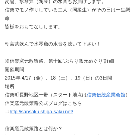
勿論、水琴窟（陶琴）の水音もお届けします。
信楽でモノ作りしている二人（同級生）がその日は一生懸
命
皆様をおもてなしします。
朝宮茶飲んで水琴窟の水音を聴いて下さい!!
※信楽窯元散策路、第十回”ぶらり窯元めぐり”詳細
開催期間
2015年 4/17（金）、18（土）、19（日）の3日間
場所
信楽町長野地区一帯（スタート地点は
信楽伝統産業会館
）
信楽窯元散策路公式ブログはこちら
⇒
http://sansaku.shiga-saku.net/
信楽窯元散策路とは何か？