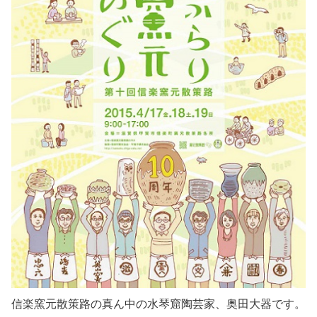
信楽窯元散策路の真ん中の水琴窟陶芸家、奥田大器です。