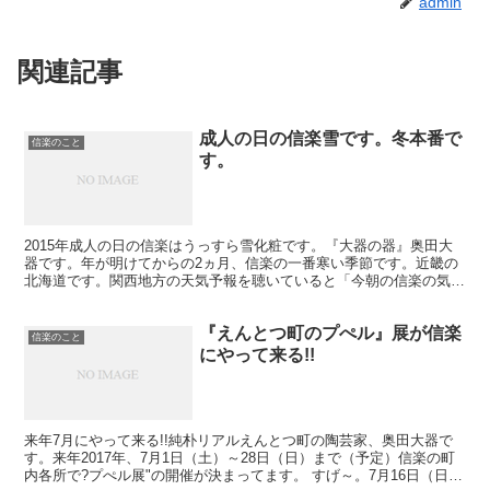
admin
関連記事
成人の日の信楽雪です。冬本番で
信楽のこと
す。
2015年成人の日の信楽はうっすら雪化粧です。『大器の器』奥田大
器です。年が明けてからの2ヵ月、信楽の一番寒い季節です。近畿の
北海道です。関西地方の天気予報を聴いていると「今朝の信楽の気温
は・・・」とよく言われます。近畿で最低気温を出すんで...
『えんとつ町のプぺル』展が信楽
信楽のこと
にやって来る!!
来年7月にやって来る!!純朴リアルえんとつ町の陶芸家、奥田大器で
す。来年2017年、7月1日（土）～28日（日）まで（予定）信楽の町
内各所で?プぺル展"の開催が決まってます。 すげ～。7月16日（日）