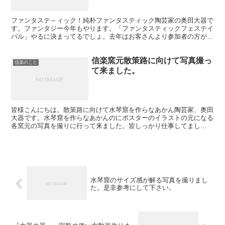
ファンタステ～ィック！純朴ファンタスティック陶芸家の奥田大器で
す。ファンタジー今年もやります。「ファンタスティックフェステイ
バル」やるに決まってるでしょ。去年はお客さんより参加者の方が圧
倒的に多かったファンフェス。開催が危ぶまれましたがやる...
信楽窯元散策路に向けて写真撮っ
信楽のこと
て来ました。
皆様こんにちは。散策路に向けて水琴窟を作らなあかん陶芸家、奥田
大器です。水琴窟を作らなあかんのにポスターのイラストの元になる
各窯元の写真を撮りに行って来ました。皆しっかり仕事してまし
た・・・。どうする俺・・・。こんな事している場合なのかと思...
水琴窟のサイズ感が解る写真を撮りまし
た。是非参考にして下さい。