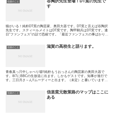
谷陶択先生登場！DT窯の先生で
信楽のこと
す
猫がいる！純朴DT窯の陶芸家、奥田大器です。DT窯と言えば谷陶択
先生です。スティールメイトはDT窯です。陶甲騎兵はDT窯です。連
日"ファンフェス"の話で恐縮です。「最近ファンフェスの事ばかりで
すね。」今日仕事で会った人にそう言われました。そ...
滋賀の高校生と語ります。
信楽のこと
青春真っ只中しゃべり場!!純朴もうおっさんの陶芸家の奥田大器で
す。8/7にBBCの生放送に出ます。しかもゲストです。知事が進行で
す。三日月さ～ん!!ムーディーと出ます。（未定）と書いていますが
出演されるそうです。サイン貰うしかねえ!!生放送...
信楽窯元散策路のマップはここに
信楽のこと
ある