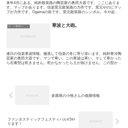
来年4月にある。純朴散策路の陶芸家の奥田大器です。ここにありま
す。マップがあります。信楽窯元散策路の力作です。窯元やのにマッ
プが力作です。Ogamaの前です。窯元散策路のシンボル。今や起
点。0地点。この前に散策路のマップはあります。鎮座して...
寒波と大砲。
日々の制作のこと
連日の信楽寒波情報。徹底して信楽の冬に寄り添います。純朴寒冷陶
芸家の奥田大器です。マジで寒い。この寒波は寒い。そして寒かった
ら石膏型は乾きません。乾かなかったら土が抜けません。この型から
抜けないんです。ですので一枚目の写真、"大砲"の出動で...
多羅尾の小牧さんの個展情報
ファンタスティックフェスティバルV3や
ります！