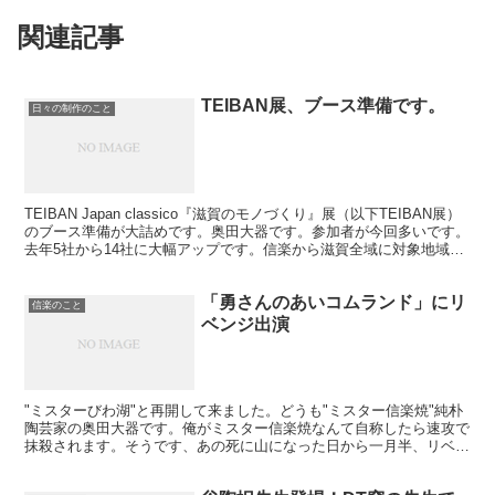
関連記事
TEIBAN展、ブース準備です。
日々の制作のこと
TEIBAN Japan classico『滋賀のモノづくり』展（以下TEIBAN展）
のブース準備が大詰めです。奥田大器です。参加者が今回多いです。
去年5社から14社に大幅アップです。信楽から滋賀全域に対象地域を
大きくしたためです。"売る"...
「勇さんのあいコムランド」にリ
信楽のこと
ベンジ出演
"ミスターびわ湖"と再開して来ました。どうも"ミスター信楽焼"純朴
陶芸家の奥田大器です。俺がミスター信楽焼なんて自称したら速攻で
抹殺されます。そうです、あの死に山になった日から一月半、リベン
ジの機会（チャンス）を掴みました。ありがとう中邨社...