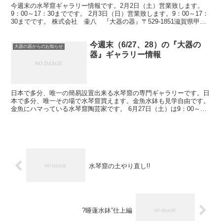
今週末の水琴窟ギャラリー情報です。2月2日（土）営業致します。
9：00～17：30までです。 2月3日（日）営業致します。9：00～17：
30までです。 株式会社 壷八 『大器の器』〒529-1851滋賀県甲賀
市信楽町長野1330-2電話：...
今週末（6/27、28）の『大器の
大器の器からのお知らせ
器』ギャラリー情報
日本で多分、唯一の簡易設置出来る水琴窟の専門ギャラリーです。日
本で多分、唯一その場で水琴窟買えます。金魚水鉢も見学自由です。
金魚にハマっている水琴窟陶芸家です。 6月27日（土）は9：00～
17：30までオープンします。 店の前に看板を出し...
水琴窟の土やり直し!!
?睡蓮水鉢”仕上編