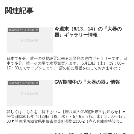
関連記事
今週末（6/13、14）の『大器の
大器の器からのお知らせ
器』ギャラリー情報
日本で多分、唯一の簡易設置出来る水琴窟の専門ギャラリーです。日
本で多分、唯一その場で水琴窟買えます。 6月13日（土）は9：00～
17：30までオープンします。 店の前に看板を出しておきますので来
られたらその看板に書かれている電話番号にお電...
GW期間中の『大器の器』情報
大器の器からのお知らせ
詳しくはこちらをご覧下さい→【壺八窯のGW窯出市のお知らせ】▼
開催日時2015年 4月29日（祝、水）～5月6日（祝、水）8：30～17：
30▼開催場所滋賀県甲賀市信楽町長野1330-2（壺八倉庫前特設会
場）駐車場有電話：0748-82-0...