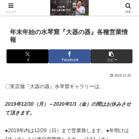
滋賀県の信楽で水琴窟や水鉢などの陶器を作っています。
メニュー
検索
年末年始の水琴窟『大器の器』各種営業情
報
X
Facebook
コピー
2019.12.25
〇実店舗『大器の器』水琴窟ギャラリーは、
2019年12/30（月）～2020年1/3（金）の間は
お休みさせ
て頂きます。
●2019年内は12/29（日）まで営業致します。●年明けは