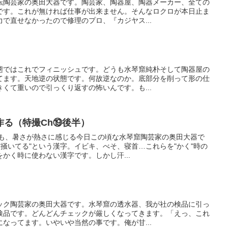
転陶芸家の奥田大器です。陶芸家、陶器屋、陶器メーカー、全ての
です。これが無ければ仕事が出来ません。そんなロクロが本日止ま
で直せなかったので修理のプロ、『カジヤス...
態ではこれでフィニッシュです。どうも水琴窟純朴そして陶器屋の
てます。天地逆の状態です。何故逆なのか。底部分を削って形の仕
くて重いので引っくり返すの怖いんです。も...
作る（特撮Ch⑲後半）
うも、暑さが熱さに感じる今日この頃な水琴窟陶芸家の奥田大器で
"掻いてる"という漢字。イビキ、べそ、寝首…これらを"かく"時の
かく時に使わない漢字です。しかし汗...
ック陶芸家の奥田大器です。水琴窟の透水器、我が社の検品に引っ
検品です。どんどんチェックが厳しくなってきます。「えっ、これ
なってます。いやいや当然の事です。俺が甘...