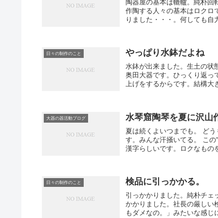
陶器屋の基本は轆轤。純朴回
作陶する人々の基本はロクロ
りました・・・。何しても自力
やっぱり水鉢だよね
日々の制作のこと
水鉢が出来ました。生土の状
奥田大器です。ひっくり返っ
上げをするからです。結構大き
水琴窟陶琴を夏に沢山
大器の器活動ブログ
夏は続くよいつまでも。 ど
す。みんな汗掻いてる。 この
漢字らしいです。ロクなものを
検品に引っかかる。
日々の制作のこと
引っかかりました。純朴チェ
かかりました。社長の厳しい
もダメなの。」みたいな感じに