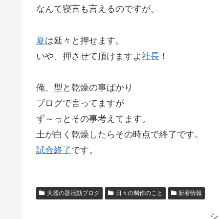
なんて寝言も言えるのですが。
夏
は延々と押せます。
いや、押させて頂けますよ
社長
！
俺、型と乾燥の事ばかり
ブログで言ってますが
ず～っとその事考えてます。
土が白く乾燥したらその時点で終了です。
試合終了
です。
大器の器活動ブログ
日々の制作のこと
新着情報
シ