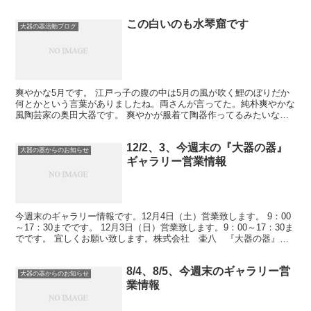
甲賀市信楽町長野1330-2電...
この白いのも水琴窟です
大器の器活動ブログ
爽やかな5月です。 江戸っ子の腹の中は5月の風が吹く鯉のぼりだか
何とかという言葉がありましたね。両さんが言ってた。純朴爽やかな
風陶芸家の奥田大器です。 爽やかが服着て陶器作ってるみたいなと
こあります。 この写真の白い筒。水琴窟です。陶琴です...
12/2、3、今週末の『大器の器』
大器の器からのお知らせ
ギャラリー営業情報
今週末のギャラリー情報です。12月4日（土）営業致します。 9：00
～17：30までです。 12月3日（日）営業致します。9：00～17：30ま
でです。 宜しくお願い致します。株式会社 壷八 『大器の器』〒
529-1851滋賀県甲賀市信楽町...
8/4、8/5、今週末のギャラリー営
大器の器からのお知らせ
業情報