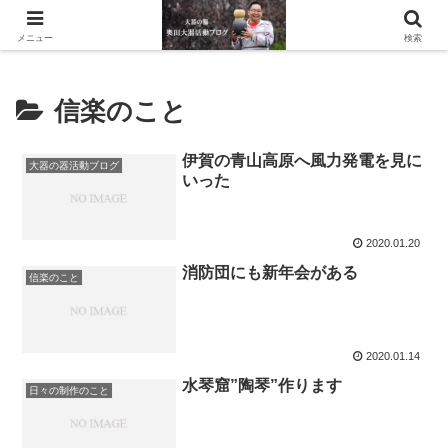
滋賀県の信楽で水琴窟や水鉢などの陶器を作っています。
メニュー
検索
信楽のこと
伊賀の青山高原へ風力発電を見に
大器の器活動ブログ
いった
2020.01.20
消防団にも新年会がある
信楽のこと
2020.01.14
水琴窟”陶琴”作ります
日々の制作のこと