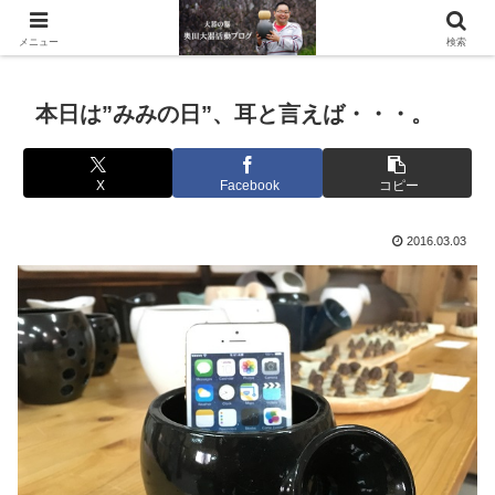
滋賀県の信楽で水琴窟や水鉢などの陶器を作っています。
メニュー
検索
本日は”みみの日”、耳と言えば・・・。
X
Facebook
コピー
2016.03.03