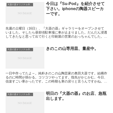
今日は『Su-Pod』を紹介させて
大器の器オリジナル作品について
下さい。iphoneの陶器スピーカ
ーです。
先週の土曜日（16日）、『大器の器』ギャラリーをオープンさせて
いました。そしたら昼前頃駐車場に車が止まりました。だんだん浸透
してきたなと思って出て行くと印刷屋の営業のおっちゃんでした。そ
の後、もう一人来たので「やった～!!」と思ったら鉄工屋...
きのこの山専用皿、量産中。
大器の器オリジナル作品について
一日中作ってたよ～。純朴きのこの山陶芸家の奥田大器です。結構作
るのに時間が掛かる。コツコツやってます。指先がかじかむ。今日、
信楽すごい寒かったです。この時期も寒の戻りと言うんですかね。工
場でポツンときのこの山皿の穴開け作業をしてると寒さが足...
明日の『大器の器』のお店、急瓶
大器の器オリジナル作品について
出します。