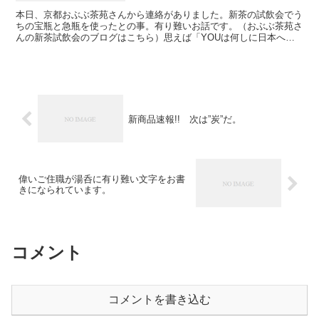
本日、京都おぶぶ茶苑さんから連絡がありました。新茶の試飲会でう
ちの宝瓶と急瓶を使ったとの事。有り難いお話です。（おぶぶ茶苑さ
んの新茶試飲会のブログはこちら）思えば「YOUは何しに日本へ～
～」を見て隣の町（和束町）でこんな事してるお茶農家があ...
新商品速報!! 次は”炭”だ。
偉いご住職が湯呑に有り難い文字をお書
きになられています。
コメント
コメントを書き込む