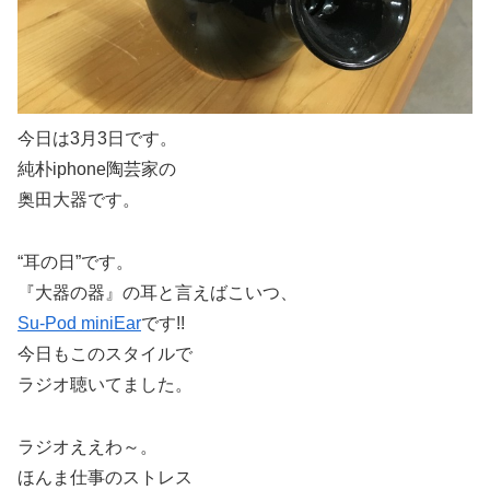
今日は3月3日です。
純朴iphone陶芸家の
奥田大器です。
“耳の日”です。
『大器の器』の耳と言えばこいつ、
Su-Pod miniEar
です!!
今日もこのスタイルで
ラジオ聴いてました。
ラジオええわ～。
ほんま仕事のストレス