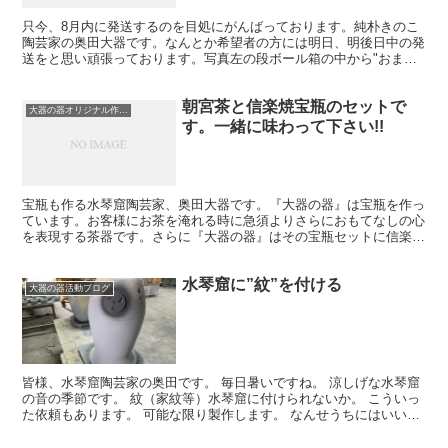
只今、8月内に発送するのを目処にがんばっております。純朴きのこ
陶芸家の奥田大器です。なんとか希望者の方には明日、明後日中の発
送をと思い頑張っております。写真左の段ボール箱の中から"おま
け"を付けるべく只今頭を悩まし選んでおります。わざわざう...
朝宮茶と信楽焼宝瓶のセットで
大器の器オリジナル作品について
す。一緒に味わって下さい!!
宝瓶も作る水琴窟陶芸家、奥田大器です。『大器の器』は宝瓶を作っ
ています。お客様にお茶を淹れる時に急須よりさらにおもてなしの心
を表現する茶器です。さらに『大器の器』はその宝瓶セットに信楽の
地元のお茶『朝宮茶』の煎茶葉をセットに販売しています。...
水琴窟に”紋”を付ける
大器の器活動ブログ
皆様、水琴窟陶芸家の奥田です。 毎日暑いですね。 涼しげな水琴窟
の音の季節です。 紋（家紋等）水琴窟に付けられないか。 こういっ
た依頼もあります。 可能な限り製作します。 なんせうちにはいい職
人がいます。 頼まれた紋も作れます。 紋を接着す...