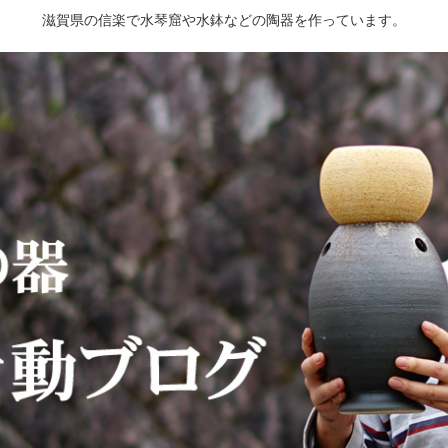
滋賀県の信楽で水琴窟や水鉢などの陶器を作っています。