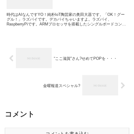
時代はAIなんですYO！純朴IoT陶芸家の奥田大器です。「OK！グー
グル！」ラズパイです。デカパイちゃいますよ。ラズパイ、
RaspberryPiです。ARMプロセッサを搭載したシングルボードコンピ
ュータ・・・うんごめんなさい。よく解らない。...
“ここ滋賀”さん?せめてPOPを・・・
金曜報道スペシャル?
コメント
コメントを書き込む