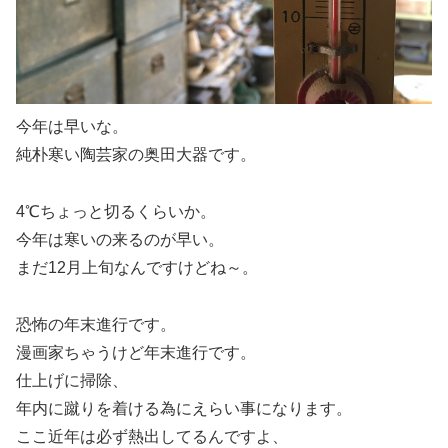
今年は早いな。
純朴寒い陶芸家の奥田大器です。
4℃ちょっと切るくらいか。
今年は寒いの来るのが早い。
まだ12月上旬なんですけどね～。
恐怖の年末進行です。
漫画家ちゃうけど年末進行です。
仕上げに掃除、
年内に蹴りを着ける為にえらい事になります。
ここ近年は必ず熱出してるんですよ、