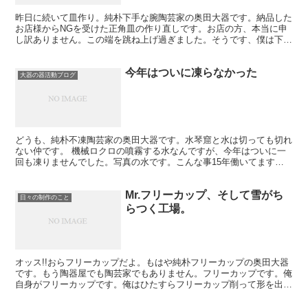
昨日に続いて皿作り。純朴下手な腕陶芸家の奥田大器です。納品した
お店様からNGを受けた正角皿の作り直しです。お店の方、本当に申
し訳ありません。この端を跳ね上げ過ぎました。そうです、僕は下手
糞です。陶芸家と言っていますが下手糞です。ああ・・・情...
今年はついに凍らなかった
大器の器活動ブログ
どうも、純朴不凍陶芸家の奥田大器です。水琴窟と水は切っても切れ
ない仲です。 機械ロクロの噴霧する水なんですが、今年はついに一
回も凍りませんでした。写真の水です。こんな事15年働いてますが
初めてです。絶対冬の間、2月の中頃までに数回は凍てるん...
Mr.フリーカップ、そして雪がち
日々の制作のこと
らつく工場。
オッス!!おらフリーカップだよ。もはや純朴フリーカップの奥田大器
です。もう陶器屋でも陶芸家でもありません。フリーカップです。俺
自身がフリーカップです。俺はひたすらフリーカップ削って形を出す
だけの機械です。ロクロに乗せて回して削っていきます。...