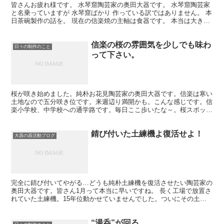
皆さんお疲れ様です。 水琴窟陶芸家の奥田大器です。 水琴窟陶芸家
と名乗っていますが 水琴窟ばかり 作っている訳ではありません。 本
日茶碗製作の話を。 現在の信楽焼の主軸は食器です。 本当は大きな
物、 "大物"の産地なんですけどね。 土に腰が...
信楽の桜の雰囲気を少しでも味わ
日々の制作のこと
って下さい。
桜が咲き始めました。純朴お花見陶芸家の奥田大器です。信楽は寒い
土地なので五分咲き位です。来週辺り満開かも。こんな感じです。信
楽小学校、中学校への通学路です。毎日ここ歩いたな～。桜スポット
です。新入学生を春に迎えるために桜の木を植えたんですか...
錆び付いた土練機よ復活せよ！
大器の器活動ブログ
完全に錆び付いてやがる…どうも純朴土練機を復活させたい陶芸家の
奥田大器です。皆さん1月って本当に早いですね。 長く工場で放置さ
れていた土練機。15年位動かせていませんでした。ついにその土練
機を復活させます。ケルヒャーで洗います。ドイツの科学...
“湯呑”が回る