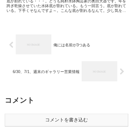
底が割れている・・・。どうも純朴水鉢陶芸家の奥田大器です。年を
跨ぎ乾燥させていた水鉢底が割れている。もう一回言う。底が割れて
いる。下手くそなんですよ～。こんな底が割れるなんて。少し気を付
けて厚みを持たせて作ればいいんですが何回もやってしまう...
俺には名前が3つある
6/30、7/1、週末のギャラリー営業情報
コメント
コメントを書き込む