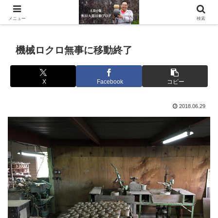
滋賀県の信楽で水琴窟や水鉢などの陶器を作っています。
メニュー
検索
機械ロクロ無事に移動終了
X
Facebook
コピー
2018.06.29