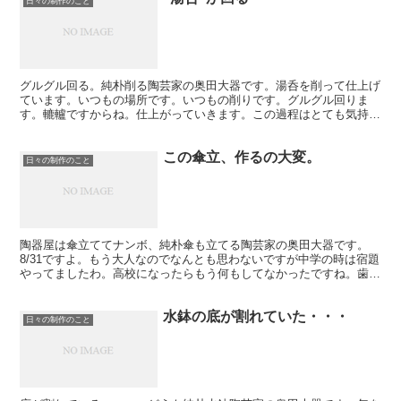
日々の制作のこと
グルグル回る。純朴削る陶芸家の奥田大器です。湯呑を削って仕上げ
ています。いつもの場所です。いつもの削りです。グルグル回りま
す。轆轤ですからね。仕上がっていきます。この過程はとても気持ち
いいです。しかし今日工場に僕と職人さんしか居なくてですね...
この傘立、作るの大変。
日々の制作のこと
陶器屋は傘立ててナンボ、純朴傘も立てる陶芸家の奥田大器です。
8/31ですよ。もう大人なのでなんとも思わないですが中学の時は宿題
やってましたわ。高校になったらもう何もしてなかったですね。歯医
者の息子の友達（膳所高生）に全部やってもらってました...
水鉢の底が割れていた・・・
日々の制作のこと