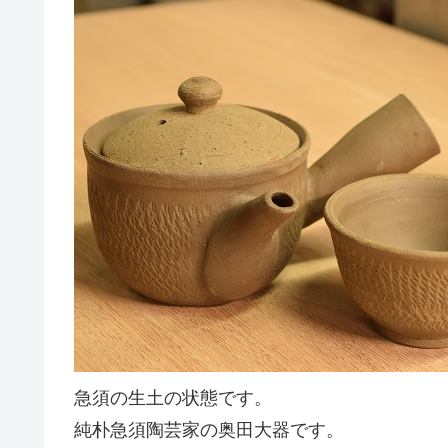
急須の生土の状態です。
純朴急須陶芸家の奥田大器です。