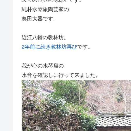
純朴水琴旅陶芸家の
奥田大器です。
近江八幡の教林坊。
2年前に続き教林坊再び
です。
我が心の水琴窟の
水音を確認しに行って来ました。