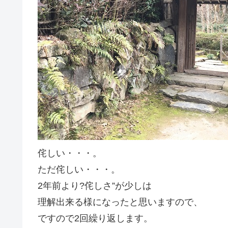
侘しい・・・。
ただ侘しい・・・。
2年前より?侘しさ”が少しは
理解出来る様になったと思いますので、
ですので2回繰り返します。