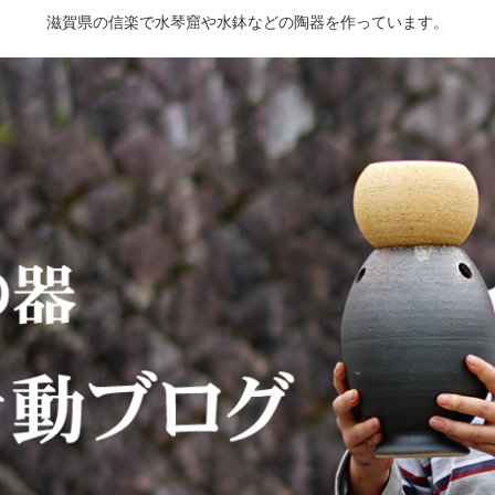
滋賀県の信楽で水琴窟や水鉢などの陶器を作っています。