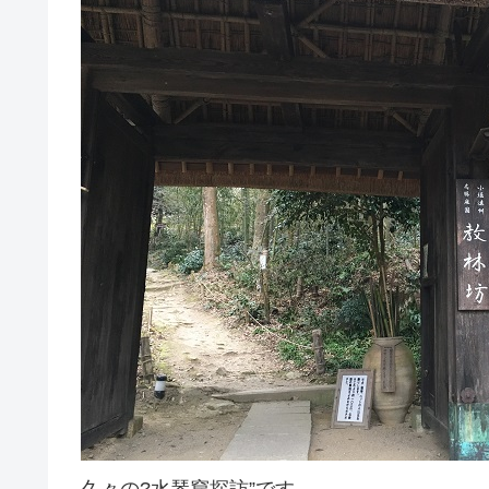
久々の?水琴窟探訪”です。