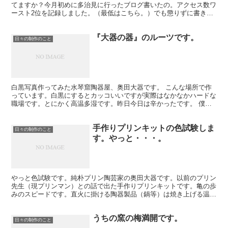
てますか？今月初めに多治見に行ったブログ書いたの。アクセス数ワ
ースト2位を記録しました。（最低はこちら。）でも懲りずに書きま
す。何故なら日々の活動を書くブログだから。活動する...
『大器の器』のルーツです。
日々の制作のこと
白黒写真作ってみた水琴窟陶器屋、奥田大器です。 こんな場所で作
っています。白黒にするとカッコいいですが実際はなかなかハードな
職場です。とにかく高温多湿です。昨日今日は辛かったです。 僕の
祖父です。初代奥田八山です。この人が八山窯を始めまし...
手作りプリンキットの色試験しま
日々の制作のこと
す。やっと・・・。
やっと色試験です。純朴プリン陶芸家の奥田大器です。以前のプリン
先生（現プリンマン）との話で出た手作りプリンキットです。亀の歩
みのスピードです。直火に掛ける陶器製品（鍋等）は焼き上げる温度
がちょっと普通の陶器と違います。釉薬もそれ用の原料が必...
うちの窯の梅満開です。
日々の制作のこと