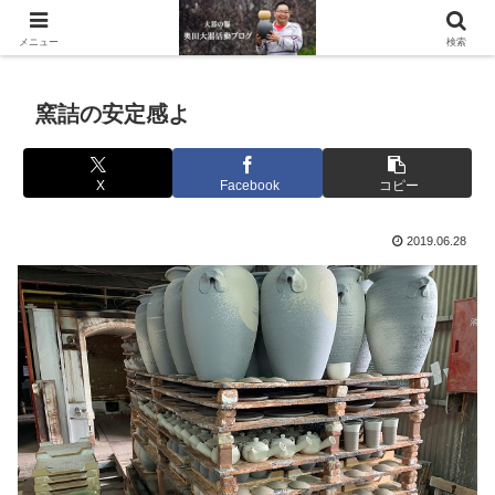
滋賀県の信楽で水琴窟や水鉢などの陶器を作っています。
メニュー
検索
窯詰の安定感よ
X
Facebook
コピー
2019.06.28