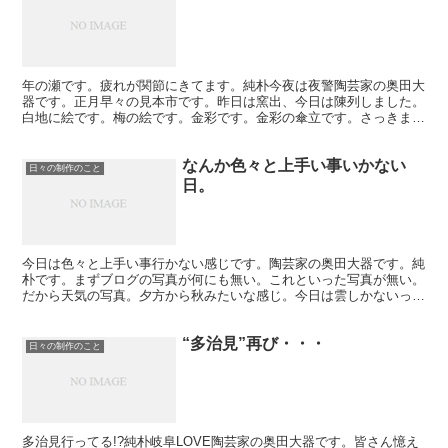
年の瀬です。疲れが関節にきてます。純朴今夜は夜警陶芸家の奥田大
器です。正月早々の見本市です。昨日は窯出、今日は陳列しました。
白地に絵です。梅の絵です。金彩です。金彩の傘立です。さっきまで
金を塗っていました。傘立は壺八の基本の作品です。今年は...
なんか色々と上手い事いかない
日々の制作のこと
日。
今日は色々と上手い事行かない感じです。陶芸家の奥田大器です。純
朴です。まずブログの写真が何にも無い。これといった写真が無い。
だから天気の写真。夕方から秋みたいな感じ。今日は雲しかないっす
よ。夏なのに秋みたいな感じの夕方でした・・・。これが俺...
“多治見”再び・・・
日々の制作のこと
多治見行ってる!?純朴岐阜LOVE陶芸家の奥田大器です。皆さん憶え