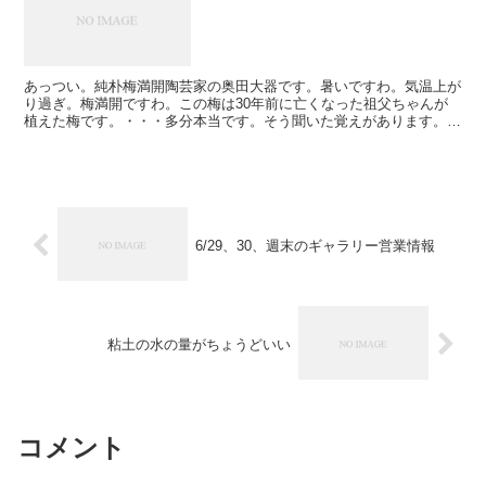
あっつい。純朴梅満開陶芸家の奥田大器です。暑いですわ。気温上が
り過ぎ。梅満開ですわ。この梅は30年前に亡くなった祖父ちゃんが
植えた梅です。・・・多分本当です。そう聞いた覚えがあります。そ
う信じて生きて来ました。たまにこのブログに書いてる事を...
6/29、30、週末のギャラリー営業情報
粘土の水の量がちょうどいい
コメント