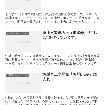
もうすぐ"泥相撲"!!純朴泥野郎陶芸家の奥田大器です。スポンサー様
の垂れ幕作ってます。この人が、沢山のスポンサーを受付させて頂き
ました。関係者一同感謝しております。本当にありがとうございま
す。取組の前にがっちり土俵を回らせて頂きます。僕は今...
卓上水琴窟の上（透水器）の”ち
水琴窟と水鉢について
ぼ”を作っています。
結構、透水器作るのは時間が掛かります。久しぶりに純朴水琴窟陶芸
家の奥田大器です。卓上水琴窟『陶琴Light』の上の部分、透水器を
作っています。写真下側ににライターと携帯があるので大きさ比較し
て下さい。水琴窟としてはとてもとても小っちゃいです...
陶製卓上水琴窟『陶琴Light』窯
水琴窟と水鉢について
入れ
失敗から学ぶ水琴窟陶器屋、奥田大器です。"水音"に納得いかず新た
に作り直した『陶琴Light』を窯に入れます。つい先程火を入れて来