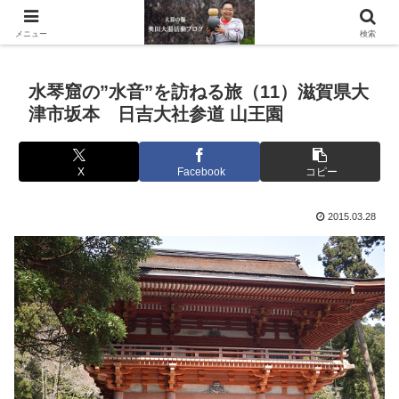
滋賀県の信楽で水琴窟や水鉢などの陶器を作っています。
メニュー
検索
水琴窟の”水音”を訪ねる旅（11）滋賀県大
津市坂本 日吉大社参道 山王園
X
Facebook
コピー
2015.03.28