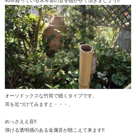
40年経っている水琴窟の音を聴かせて頂きましょう!!
オーソドックスな竹筒で聴くタイプです。
耳を近づけてみますと・・・、
めっさええ音!!
弾ける透明感のある金属音が聴こえて来ます!!