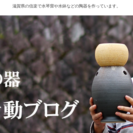
滋賀県の信楽で水琴窟や水鉢などの陶器を作っています。