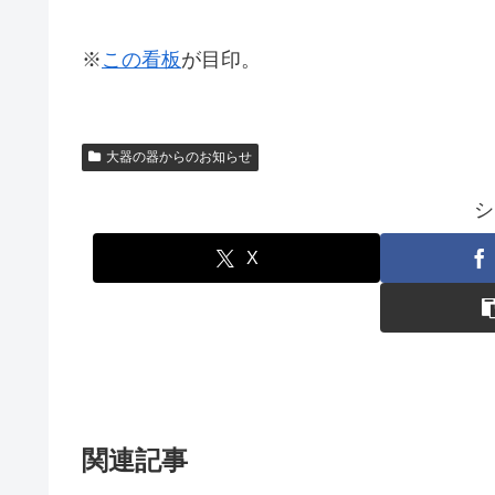
※
この看板
が目印。
大器の器からのお知らせ
シ
X
関連記事