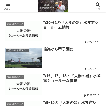
滋賀県の信楽で水琴窟や水鉢などの陶器を作っています。
メニュー
検索
7/30~31の『大器の器』水琴窟シ
大器の器のこと
ョールーム情報
2022.07.29
信楽から甲子園に
大器の器活動ブログ
2022.07.15
7/16、17、18の『大器の器』水琴
大器の器のこと
窟ショールーム情報
2022.07.15
7/9~10の『大器の器』水琴窟ショ
大器の器のこと