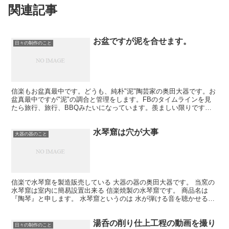
関連記事
お盆ですが泥を合せます。
日々の制作のこと
信楽もお盆真最中です。どうも、純朴"泥"陶芸家の奥田大器です。お
盆真最中ですが"泥"の調合と管理をします。FBのタイムラインを見
たら旅行、旅行、BBQみたいになっています。羨ましい限りです。
ちゃっちゃっと切り上げてクーラーの効いてる部屋に逃...
水琴窟は穴が大事
大器の器のこと
信楽で水琴窟を製造販売している 大器の器の奥田大器です。 当窯の
水琴窟は室内に簡易設置出来る 信楽焼製の水琴窟です。 商品名は
『陶琴』と申します。 水琴窟というのは 水が弾ける音を聴かせる物
です。 ですので全てにおいて穴が大事になります。 ...
湯呑の削り仕上工程の動画を撮り
日々の制作のこと