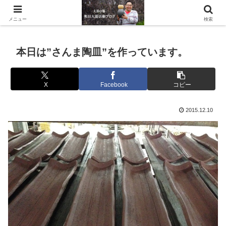
滋賀県の信楽で水琴窟や水鉢などの陶器を作っています。
メニュー
検索
本日は”さんま陶皿”を作っています。
X
Facebook
コピー
2015.12.10