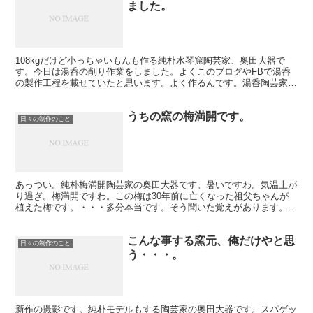
ました。
108kgだけど小っちゃいもんも作る純朴水琴窟陶芸家、奥田大器で
す。今日は湯呑の削り作業をしました。よくこのブログやFBで湯呑
の製作工程を載せていたと思います。よく作るんです。湯呑陶芸家と
言っても過言ではありません。信楽の小さな窯屋です。基...
うちの窯の梅満開です。
日々の制作のこと
あっつい。純朴梅満開陶芸家の奥田大器です。暑いですわ。気温上が
り過ぎ。梅満開ですわ。この梅は30年前に亡くなった祖父ちゃんが
植えた梅です。・・・多分本当です。そう聞いた覚えがあります。そ
う信じて生きて来ました。たまにこのブログに書いてる事を...
こんな事する窯元、俺だけやと思
日々の制作のこと
う・・・。
新作の撮影です。純朴モデルもする陶芸家の奥田大器です。スパゲッ