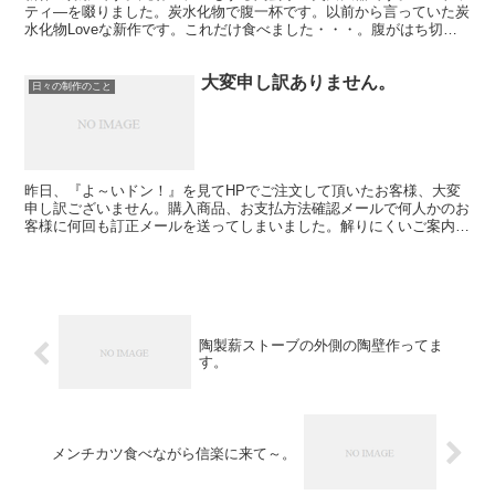
ティ―を啜りました。炭水化物で腹一杯です。以前から言っていた炭
水化物Loveな新作です。これだけ食べました・・・。腹がはち切れ
そうです。自宅で撮影、自分がモデル、作ってるの俺達・...
大変申し訳ありません。
日々の制作のこと
昨日、『よ～いドン！』を見てHPでご注文して頂いたお客様、大変
申し訳ございません。購入商品、お支払方法確認メールで何人かのお
客様に何回も訂正メールを送ってしまいました。解りにくいご案内に
なり本当に申し訳ございません。今回の事を踏まえてより利...
陶製薪ストーブの外側の陶壁作ってま
す。
メンチカツ食べながら信楽に来て～。