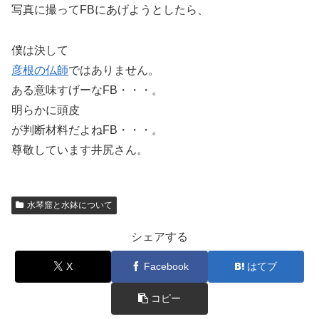
写真に撮ってFBにあげようとしたら、
僕は決して
彦根の仏師
ではありません。
ある意味すげーなFB・・・。
明らかに頭皮
が判断材料だよねFB・・・。
尊敬しています井尻さん。
水琴窟と水鉢について
シェアする
X
Facebook
はてブ
コピー