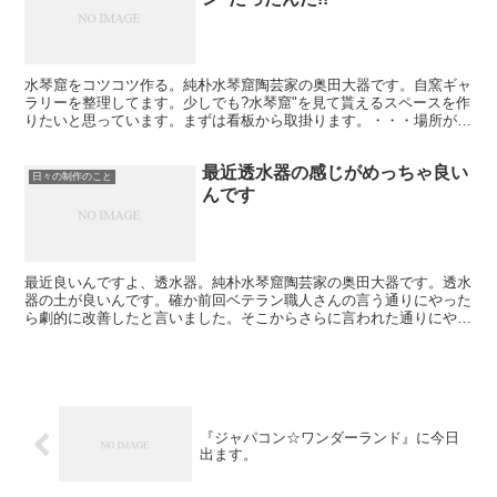
水琴窟をコツコツ作る。純朴水琴窟陶芸家の奥田大器です。自窯ギャ
ラリーを整理してます。少しでも?水琴窟"を見て貰えるスペースを作
りたいと思っています。まずは看板から取掛ります。・・・場所が解
り難いとよく言われます。写真上は水琴窟『大型陶琴』で...
最近透水器の感じがめっちゃ良い
日々の制作のこと
んです
最近良いんですよ、透水器。純朴水琴窟陶芸家の奥田大器です。透水
器の土が良いんです。確か前回ベテラン職人さんの言う通りにやった
ら劇的に改善したと言いました。そこからさらに言われた通りにやっ
てます。言われた事をさらにそのまま突き進んでます。良い...
『ジャパコン☆ワンダーランド』に今日
出ます。