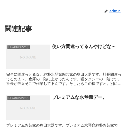
admin
関連記事
使い方間違ってるんやけどな～
日々の制作のこと
完全に間違っとるな。純朴水琴窟陶芸家の奥田大器です。社長間違っ
てるのよ～。倉庫の二階に上がったんです。狸タクシーの二階です。
社長が最近そこで作業してるんです。そしたらこの様ですわ。別に内
線電話の音響かんし。そこに置いても響きませんよ。こっち...
プレミアムな水琴窟デー。
日々の制作のこと
プレミアム陶芸家の奥田大器です。プレミアム水琴窟純朴陶芸家で