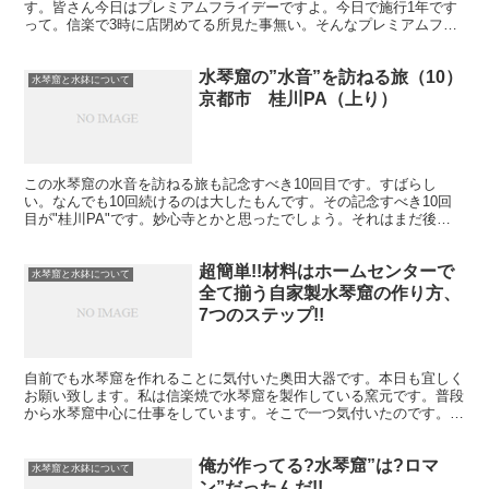
す。皆さん今日はプレミアムフライデーですよ。今日で施行1年です
って。信楽で3時に店閉めてる所見た事無い。そんなプレミアムフラ
イデーにプレミアムな水琴窟"陶琴"を作っています。どうな...
水琴窟の”水音”を訪ねる旅（10）
水琴窟と水鉢について
京都市 桂川PA（上り）
この水琴窟の水音を訪ねる旅も記念すべき10回目です。すばらし
い。なんでも10回続けるのは大したもんです。その記念すべき10回
目が"桂川PA"です。妙心寺とかと思ったでしょう。それはまだ後に
取っておきます。なんせ場所が場所だけに日本で一番人目...
超簡単!!材料はホームセンターで
水琴窟と水鉢について
全て揃う自家製水琴窟の作り方、
7つのステップ!!
自前でも水琴窟を作れることに気付いた奥田大器です。本日も宜しく
お願い致します。私は信楽焼で水琴窟を製作している窯元です。普段
から水琴窟中心に仕事をしています。そこで一つ気付いたのです。
『水琴窟ってけっこう簡単に作れる』んちゃう。今日は簡単に...
俺が作ってる?水琴窟”は?ロマ
水琴窟と水鉢について
ン”だったんだ!!