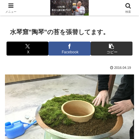
滋賀県の信楽で水琴窟や水鉢などの陶器を作っています。
メニュー
検索
水琴窟”陶琴”の苔を張替してます。
X
Facebook
コピー
2016.04.19