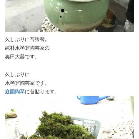
久しぶりに苔張替。
純朴水琴窟陶芸家の
奥田大器です。
久しぶりに
水琴窟陶芸家です。
庭園陶琴
に苔貼ります。