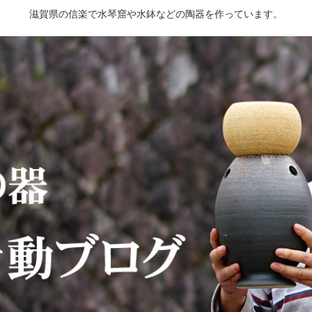
滋賀県の信楽で水琴窟や水鉢などの陶器を作っています。