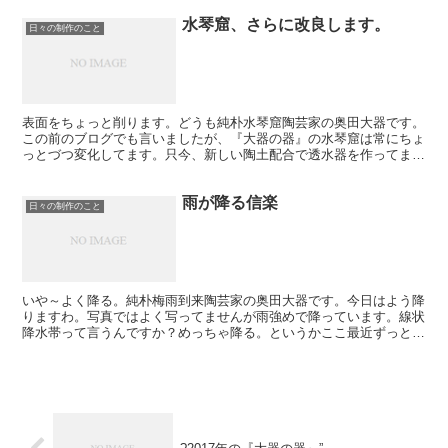
水琴窟、さらに改良します。
日々の制作のこと
表面をちょっと削ります。どうも純朴水琴窟陶芸家の奥田大器です。
この前のブログでも言いましたが、『大器の器』の水琴窟は常にちょ
っとづつ変化してます。只今、新しい陶土配合で透水器を作ってま
す。さらに表面を少し削ります。これは今までは削らない方が...
雨が降る信楽
日々の制作のこと
いや～よく降る。純朴梅雨到来陶芸家の奥田大器です。今日はよう降
りますわ。写真ではよく写ってませんが雨強めで降っています。線状
降水帯って言うんですか？めっちゃ降る。というかここ最近ずっと天
気悪いですね。まあ晴れても蒸し蒸しして暑いだけですけど...