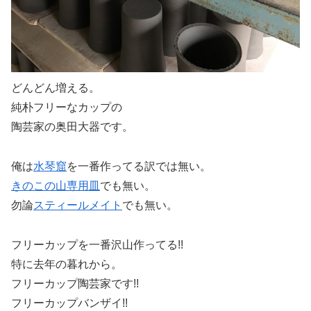
どんどん増える。
純朴フリーなカップの
陶芸家の奥田大器です。
俺は
水琴窟
を一番作ってる訳では無い。
きのこの山専用皿
でも無い。
勿論
スティールメイト
でも無い。
フリーカップを一番沢山作ってる!!
特に去年の暮れから。
フリーカップ陶芸家です!!
フリーカップバンザイ!!