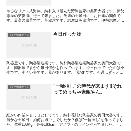
やるなリアス式海岸。純朴入り組んだ湾陶芸家の奥田大器です。伊勢
志摩の英虞湾に行って来ました。先週の土曜日に。お仕事の関係で
す。最高の風景です。英虞湾です。志摩は英虞湾です。伊勢志摩と一
緒にされますが伊勢と志摩はちょっと離れています。車で下道...
今日作った物
日々の制作のこと
陶器屋です。陶器製造業です。純朴陶器製造業陶芸家の奥田大器で
す。陶器屋ですから毎日何かを作っています。今日作っていたのは小
壺です。小さい壺です。蓋があります。"蓋物"です。今週はずっと小
壺を作っていました。壺と蓋を押します。今日無事に一段落...
“一輪挿し”の時代が来ます!!それ
日々の制作のこと
ってめっちゃ素敵やん。
細かい作業をせっせとしてます。純朴花瓶な陶芸家の奥田大器です。
麗かな土曜日、如何お過ごしでしたか？僕は"一輪挿し"を作ってまし
た。体重108Kg、身長183cm、アメフトのラインやってました。しか
し細かい作業もします。花を一輪挿すんです。そ...