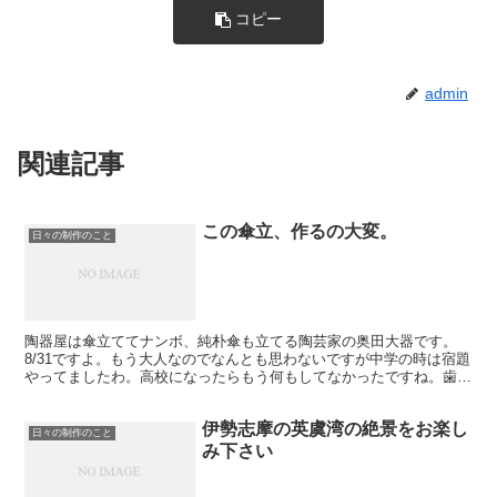
コピー
admin
関連記事
この傘立、作るの大変。
日々の制作のこと
陶器屋は傘立ててナンボ、純朴傘も立てる陶芸家の奥田大器です。
8/31ですよ。もう大人なのでなんとも思わないですが中学の時は宿題
やってましたわ。高校になったらもう何もしてなかったですね。歯医
者の息子の友達（膳所高生）に全部やってもらってました...
伊勢志摩の英虞湾の絶景をお楽し
日々の制作のこと
み下さい