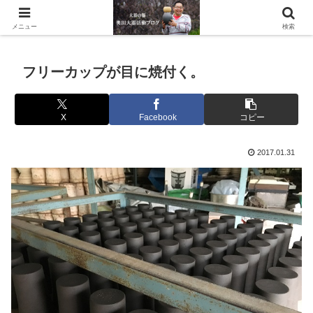
滋賀県の信楽で水琴窟や水鉢などの陶器を作っています。
メニュー
検索
フリーカップが目に焼付く。
X
Facebook
コピー
2017.01.31