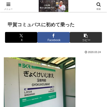
滋賀県の信楽で水琴窟や水鉢などの陶器を作っています。
メニュー
検索
甲賀コミュバスに初めて乗った
X
Facebook
コピー
2020.03.24