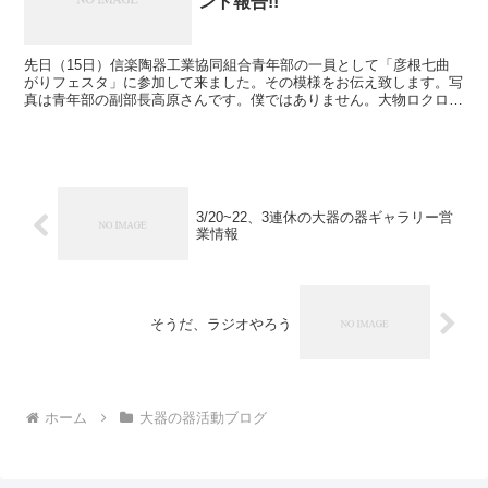
ント報告!!
先日（15日）信楽陶器工業協同組合青年部の一員として「彦根七曲
がりフェスタ」に参加して来ました。その模様をお伝え致します。写
真は青年部の副部長高原さんです。僕ではありません。大物ロクロの
達人です。こんな風に製作実演&作陶体験が出来るブースを...
3/20~22、3連休の大器の器ギャラリー営
業情報
そうだ、ラジオやろう
ホーム
大器の器活動ブログ