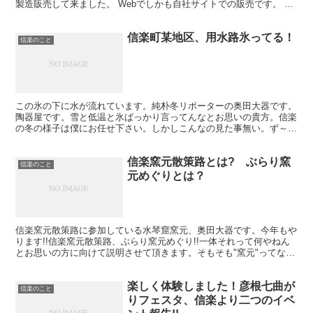
製造販売して来ました。 Webでしかも自社サイトでの販売です。 メ
ーカーが最終消費者、いわゆるお客様に 売るという...
信楽町某地区、用水路氷ってる！
信楽のこと
この氷の下に水が流れています。純朴冬リポーターの奥田大器です。
陶器屋です。雪と低温と氷ばっかり言ってんなとお思いの貴方。信楽
の冬の様子は僕にお任せ下さい。しかしこんなの見た事無い。ず～っ
と氷ってるぞ。これ昼の3時頃の写真です。ま～ったく溶け...
信楽窯元散策路とは? ぶらり窯
信楽のこと
元めぐりとは？
信楽窯元散策路に参加している水琴窟窯元、奥田大器です。今年もや
ります!!信楽窯元散策路、ぶらり窯元めぐり!!一体それって何やねん
とお思いの方に向けて説明させて頂きます。そもそも"窯元"ってなん
やねんという所から説明させて頂きます。信楽焼陶器...
楽しく体験しました！彦根七曲が
信楽のこと
りフェスタ、信楽より二つのイベ