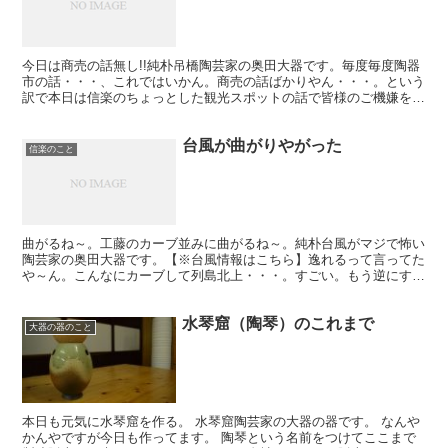
今日は商売の話無し!!純朴吊橋陶芸家の奥田大器です。毎度毎度陶器
市の話・・・、これではいかん。商売の話ばかりやん・・・。という
訳で本日は信楽のちょっとした観光スポットの話で皆様のご機嫌を伺
いたいと思います。信楽には吊橋があるんです。しかもそ...
台風が曲がりやがった
信楽のこと
曲がるね～。工藤のカーブ並みに曲がるね～。純朴台風がマジで怖い
陶芸家の奥田大器です。【※台風情報はこちら】逸れるって言ってた
や～ん。こんなにカーブして列島北上・・・。すごい。もう逆にすご
い。こんなに日本列島は台風に好かれている。まあですね。...
水琴窟（陶琴）のこれまで
大器の器のこと
本日も元気に水琴窟を作る。 水琴窟陶芸家の大器の器です。 なんや
かんやですが今日も作ってます。 陶琴という名前をつけてここまで