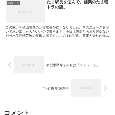
たま駅長を偲んで。信楽のたま軽
信楽のこと
トラの話。
この間、和歌山電鉄のたま駅長が亡くなりました。そのニュースを聞
いて思い出した人がいたので書きます。今日は陶器とあまり関係ない
純朴水琴窟陶芸家の奥田大器です。この上の写真、某電力会社の保安
員さんが乗っている軽トラです。うちの工場に定期的に電気...
新型水琴窟その名は『ストレート』
“小丸陶琴”製造中
コメント