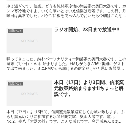
冷え過ぎです、信楽。どうも純朴寒冷地の陶芸家の奥田大器です。ホ
ンマ寒冷地ですよ。いくら寒いとはいえ信楽は近畿です。この日、月
曜日は異常でした。バケツに板を突っ込んでおいたら今朝はこんな感
じになっていました。土練機も中身凍りました。午前中は仕...
ラジオ開始、23日まで放送中!!
信楽のこと
喋ってきました。純朴パーソナリティー陶芸家の奥田大器です。この
週末（1,2日）ついに始まりました。FMしがらき775!!2番組にゲスト
で出て来ました。ミニFMやから聴けるの信楽だけやと思い陶器屋と
してぶっちゃけたトークしたらお叱りを受けまし...
本日（17日）より3日間、信楽窯
信楽のこと
元散策路始まります!!ちょっと解
説です。
本日（17日）より3日間、信楽窯元散策路宜しくお願い致します。ぶ
らり窯元めぐりに参加する水琴窟陶芸家、奥田大器です。窯元
No.2、壺八『大器の器』です。こんな感じです。窯元感あんまあり
ません・・・。信楽窯元散策路スタート地点の"新宮神社"を...