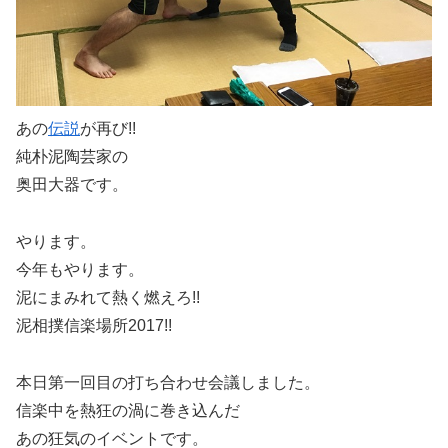
あの
伝説
が再び!!
純朴泥陶芸家の
奥田大器です。
やります。
今年もやります。
泥にまみれて熱く燃えろ!!
泥相撲信楽場所2017!!
本日第一回目の打ち合わせ会議しました。
信楽中を熱狂の渦に巻き込んだ
あの狂気のイベントです。