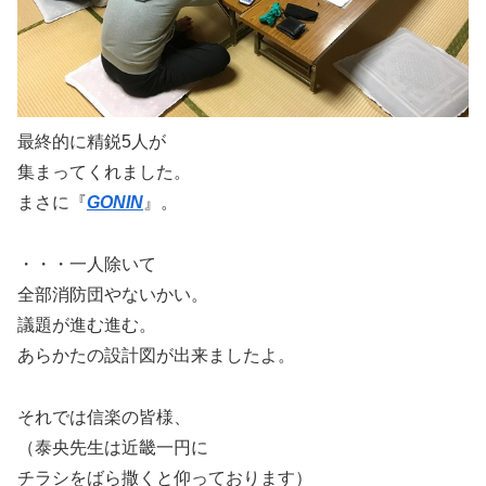
最終的に精鋭5人が
集まってくれました。
まさに『
GONIN
』。
・・・一人除いて
全部消防団やないかい。
議題が進む進む。
あらかたの設計図が出来ましたよ。
それでは信楽の皆様、
（泰央先生は近畿一円に
チラシをばら撒くと仰っております）