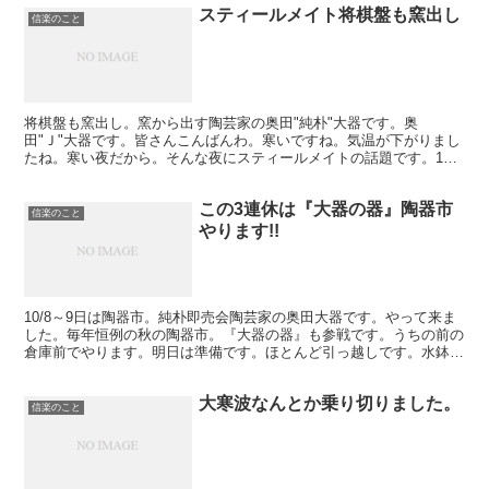
スティールメイト将棋盤も窯出し
信楽のこと
将棋盤も窯出し。窯から出す陶芸家の奥田"純朴"大器です。奥
田"Ｊ"大器です。皆さんこんばんわ。寒いですね。気温が下がりまし
たね。寒い夜だから。そんな夜にスティールメイトの話題です。11
月24～25は「ファンタスティックフェステイバルの逆襲」...
この3連休は『大器の器』陶器市
信楽のこと
やります!!
10/8～9日は陶器市。純朴即売会陶芸家の奥田大器です。やって来ま
した。毎年恒例の秋の陶器市。『大器の器』も参戦です。うちの前の
倉庫前でやります。明日は準備です。ほとんど引っ越しです。水鉢を
出します。この3連休陶器市の為に水鉢作ってます。社...
大寒波なんとか乗り切りました。
信楽のこと