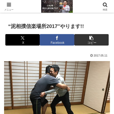
滋賀県の信楽で水琴窟や水鉢などの陶器を作っています。
メニュー
検索
“泥相撲信楽場所2017″やります!!
X
Facebook
コピー
2017.05.11