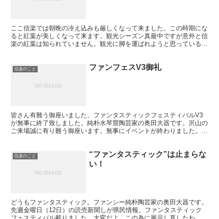
ここ信楽では朝晩の冷え込みも厳しくなって来ました。この時期にな
ると紅葉が美しくなって来ます。観光シーズン真最中ですが意外と信
楽の紅葉は知られていません。観光に脚を運ばれようと思っている方
に信楽の紅葉ポイントを紹介したいと思います。しかし奥田...
ファンフェスV3御礼
信楽のこと
皆さん有難う御座いました。ファンタスティックフェスティバルV3
が無事に終了致しました。純朴水琴窟陶芸家の奥田大器です。沢山の
ご来場誠に有り難う御座います。無事にイベントが終わりました。本
当に良かったです。出展者同志も大変刺激を受け合い、今後...
“ファンタスティック”は止まらな
信楽のこと
い！
どうもファンタスティック。ファンシー純朴陶芸家の奥田大器です。
先週金曜日（12日）の読売新聞しが県民情報。ファンタスティック
フェスティバル載りました。大変だよ。この為に展示し直したわ。前