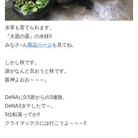
水草も育てられます。
『大器の器』の水鉢!!
みなさ~ん
商品ページ
も見てね。
しかし秋です。
誰がなんと言おうと秋です。
阪神よおお～～～。
DeNAに0.5差からの3連敗。
DeNA3タテしたで～。
5位転落ってか!!
クライマックスには行こうよ～～～!!