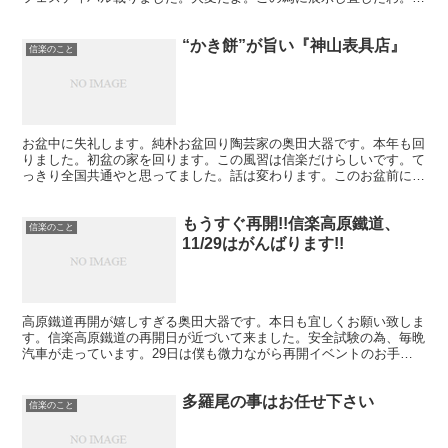
日U字工事も来ましたんで。ありがとう読売新聞。愛してる...
“かき餅”が旨い『神山表具店』
信楽のこと
お盆中に失礼します。純朴お盆回り陶芸家の奥田大器です。本年も回
りました。初盆の家を回ります。この風習は信楽だけらしいです。て
っきり全国共通やと思ってました。話は変わります。このお盆前に表
具（額）を頼んだんです。信楽の表具と言えば『神山表具店...
もうすぐ再開!!信楽高原鐵道、
信楽のこと
11/29はがんばります!!
高原鐵道再開が嬉しすぎる奥田大器です。本日も宜しくお願い致しま
す。信楽高原鐵道の再開日が近づいて来ました。安全試験の為、毎晩
汽車が走っています。29日は僕も微力ながら再開イベントのお手伝
いをさせて貰います。当日信楽で何が行われるのかもう一度...
多羅尾の事はお任せ下さい
信楽のこと