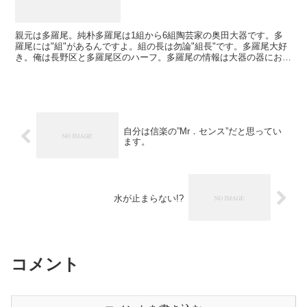
親元は多羅尾。純朴多羅尾は1組から6組陶芸家の奥田大器です。多
羅尾には"組"があるんですよ。組の長は勿論"組長"です。多羅尾大好
き。俺は長野区と多羅尾区のハーフ。多羅尾の情報は大器の器にお任
せ下さい。もはや"独り多羅尾のイエ"状態！多羅尾に...
自分は信楽の”Mr．センス”だと思ってい
ます。
水が止まらない!?
コメント