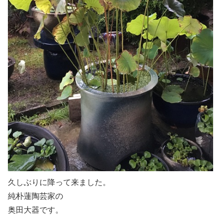
久しぶりに降って来ました。
純朴蓮陶芸家の
奥田大器です。