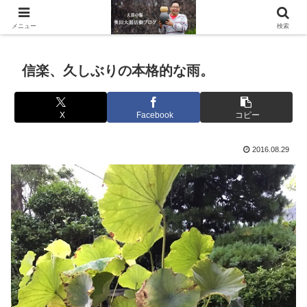
滋賀県の信楽で水琴窟や水鉢などの陶器を作っています。
メニュー
検索
信楽、久しぶりの本格的な雨。
X
Facebook
コピー
2016.08.29