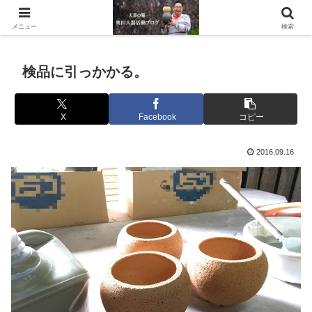
滋賀県の信楽で水琴窟や水鉢などの陶器を作っています。
メニュー
検索
検品に引っかかる。
X
Facebook
コピー
2016.09.16