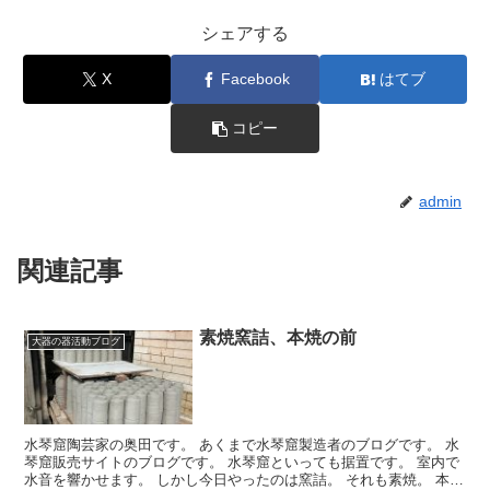
シェアする
X
Facebook
はてブ
コピー
admin
関連記事
素焼窯詰、本焼の前
大器の器活動ブログ
水琴窟陶芸家の奥田です。 あくまで水琴窟製造者のブログです。 水
琴窟販売サイトのブログです。 水琴窟といっても据置です。 室内で
水音を響かせます。 しかし今日やったのは窯詰。 それも素焼。 本焼