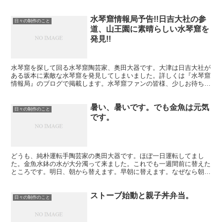
きする前に 低温（500~700℃）で焼きます...
水琴窟情報局予告!!日吉大社の参
日々の制作のこと
道、山王園に素晴らしい水琴窟を
発見!!
水琴窟を探して回る水琴窟陶芸家、奥田大器です。大津は日吉大社が
ある坂本に素敵な水琴窟を発見してしまいました。詳しくは『水琴窟
情報局』のブログで掲載します。水琴窟ファンの皆様、少しお待ち
を。本日はその予告編です。とても熱くて、面白い水琴窟物語...
暑い、暑いです。でも金魚は元気
日々の制作のこと
です。
どうも、純朴運転手陶芸家の奥田大器です。ほぼ一日運転してまし
た。金魚水鉢の水が大分濁って来ました。これでも一週間前に替えた
ところです。明日、朝から替えます。早朝に替えます。なぜなら朝4
時45分から地元消防団のポン操練習を見学、激励するからで...
ストーブ始動と親子丼弁当。
日々の制作のこと