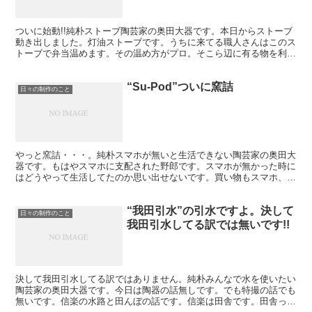
ついに始動!!純朴ストーブ陶芸家の奥田大器です。本日からストーブ
動き出しました。灯油ストーブです。うちに来てる職人さんはこのス
トーブで弁当温めます。その温め方がプロ。そこら辺に有る物を利用
して上手い事保温機能を加えてます。職人さんにはこの?...
“Su-Pod”ついに窯詰
日々の制作のこと
やっと窯詰・・・。純朴スマホが無いと生活できない陶芸家の奥田大
器です。もはやスマホに支配された野郎です。スマホが無かった時に
はどうやって生活してたのか思い出せないです。買い物もスマホ、ラ
ジオもスマホ、映画観るのもスマホ、メモもスマホ、スケジ...
“我田引水”の引水ですよ。決して
日々の制作のこと
我田引水してる訳では無いです!!
決して我田引水してる訳ではありません。純朴みんなで水を使いたい
陶芸家の奥田大器です。今日は陶器の話無しです。でも特撮の話でも
無いです。信楽の水路と田んぼの話です。信楽は田舎です。田舎って