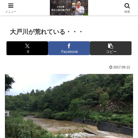
滋賀県の信楽で水琴窟や水鉢などの陶器を作っています。
メニュー
検索
大戸川が荒れている・・・
X
Facebook
コピー
2017.09.12