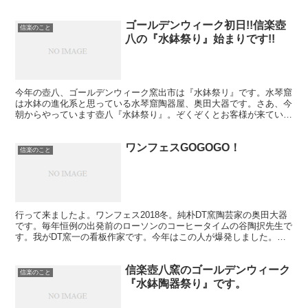
ゴールデンウィーク初日!!信楽壺
信楽のこと
八の『水鉢祭り』始まりです!!
今年の壺八、ゴールデンウィーク窯出市は『水鉢祭リ』です。水琴窟
は水鉢の進化系と思っている水琴窟陶器屋、奥田大器です。さあ、今
朝からやっています壺八『水鉢祭り』。ぞくぞくとお客様が来ていま
す。水鉢ファン多いです。このGWは信楽は壺八に水鉢を探...
ワンフェスGOGOGO！
信楽のこと
行って来ましたよ。ワンフェス2018冬。純朴DT窯陶芸家の奥田大器
です。毎年恒例の出発前のローソンのコーヒータイムの谷陶択先生で
す。我がDT窯一の看板作家です。今年はこの人が爆発しました。つ
いに勝利です。幕張に爪痕を残してやりました。この人...
信楽壺八窯のゴールデンウィーク
信楽のこと
『水鉢陶器祭り』です。