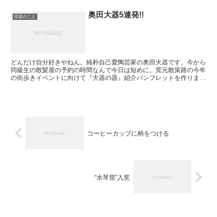
奥田大器5連発!!
信楽のこと
どんだけ自分好きやねん。純朴自己愛陶芸家の奥田大器です。今から
同級生の散髪屋の予約の時間なんで今日は短めに。窯元散策路の今年
の街歩きイベントに向けて『大器の器』紹介パンフレットを作りま
す。新しくしようと思案中です。この自分（奥田大器）が前面...
コーヒーカップに柄をつける
“水琴窟”入窯