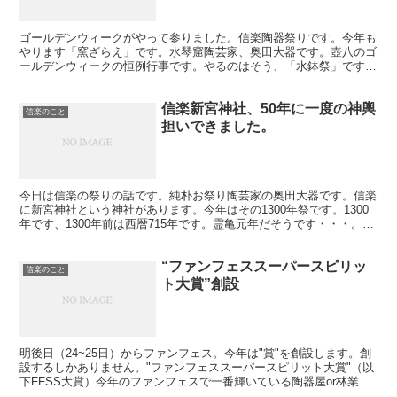
ゴールデンウィークがやって参りました。信楽陶器祭りです。今年も
やります「窯ざらえ」です。水琴窟陶芸家、奥田大器です。壺八のゴ
ールデンウィークの恒例行事です。やるのはそう、「水鉢祭」です。
このGWは水鉢に全てを掛けます。このGW期間中の信楽の...
信楽新宮神社、50年に一度の神輿
信楽のこと
担いできました。
今日は信楽の祭りの話です。純朴お祭り陶芸家の奥田大器です。信楽
に新宮神社という神社があります。今年はその1300年祭です。1300
年です、1300年前は西暦715年です。霊亀元年だそうです・・・。昨
日は50年に一度の秋神輿の日でした。50年...
“ファンフェススーパースピリッ
信楽のこと
ト大賞”創設
明後日（24~25日）からファンフェス。今年は"賞"を創設します。創
設するしかありません。"ファンフェススーパースピリット大賞"（以
下FFSS大賞）今年のファンフェスで一番輝いている陶器屋or林業屋
を決めます。決めるのは貴方です。そうです、...