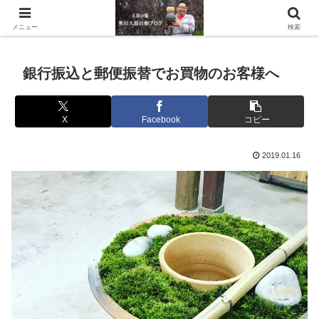
滋賀県の信楽で水琴窟や水鉢などの陶器を作っています。
メニュー
検索
銀行振込と郵便振替でお買物のお客様へ
X
Facebook
コピー
2019.01.16