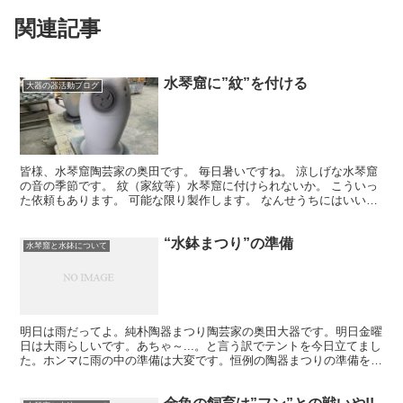
関連記事
水琴窟に”紋”を付ける
大器の器活動ブログ
皆様、水琴窟陶芸家の奥田です。 毎日暑いですね。 涼しげな水琴窟
の音の季節です。 紋（家紋等）水琴窟に付けられないか。 こういっ
た依頼もあります。 可能な限り製作します。 なんせうちにはいい職
人がいます。 頼まれた紋も作れます。 紋を接着す...
“水鉢まつり”の準備
水琴窟と水鉢について
明日は雨だってよ。純朴陶器まつり陶芸家の奥田大器です。明日金曜
日は大雨らしいです。あちゃ～...。と言う訳でテントを今日立てまし
た。ホンマに雨の中の準備は大変です。恒例の陶器まつりの準備をア
ピールするブログ＆動画です。これを結構もう何年も書...