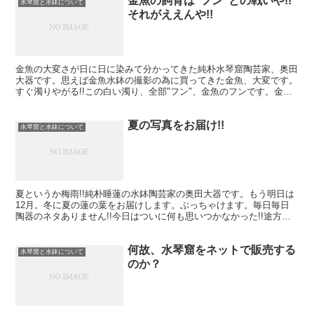
金魚の飼育は”フン”との戦いや!!
水琴窟と水鉢について
それがええんや!!
金魚の大変さが日に日に染みて分かってきた純朴水琴窟陶芸家、奥田
大器です。思えば金魚水鉢の撮影の為に買ってきた金魚、大変です。
すぐ濁りやがる!!この白い濁り、全部"フン"、金魚のフンです。金魚
飼育とは"フン"との戦いです。という訳で気合入れて...
夏の写真をお届け!!
水琴窟と水鉢について
夏というか梅雨!!純朴睡蓮の水鉢陶芸家の奥田大器です。もう明日は
12月。冬に夏の蓮の葉をお届けします。ぶっちゃけます。毎日毎日
陶器のネタありません!!今日はついに何も思いつかなかった!!途方に
暮れる仕事終わりのパソコンの前!!過去の写真に頼...
何故、水琴窟をネットで販売する
水琴窟と水鉢について
のか？