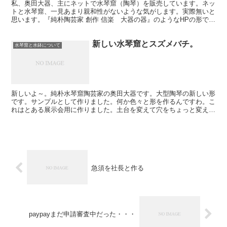
私、奥田大器、主にネットで水琴窟（陶琴）を販売しています。ネッ
トと水琴窟、一見あまり親和性がないような気がします。実際無いと
思います。『純朴陶芸家 創作 信楽 大器の器』のようなHPの形で水
琴窟を販売しているところはあまり見たことがありませ...
新しい水琴窟とスズメバチ。
水琴窟と水鉢について
新しいよ～。純朴水琴窟陶芸家の奥田大器です。大型陶琴の新しい形
です。サンプルとして作りました。何か色々と形を作るんですわ。こ
れはとある展示会用に作りました。土台を変えて穴をちょっと変えて
水鉢部分もちょっと変えます。乾燥です。結構分厚いんです...
急須を社長と作る
paypayまだ申請審査中だった・・・