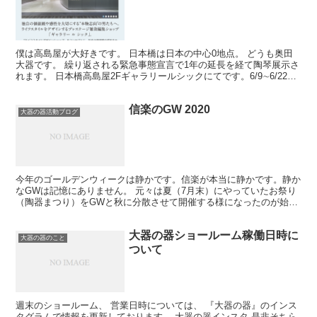
僕は高島屋が大好きです。 日本橋は日本の中心0地点。 どうも奥田
大器です。 繰り返される緊急事態宣言で1年の延長を経て陶琴展示さ
れます。 日本橋高島屋2Fギャラリールシックにてです。6/9∼6/22ま
でルシック内にて「木と土のクラフトグッズ...
信楽のGW 2020
大器の器活動ブログ
今年のゴールデンウィークは静かです。信楽が本当に静かです。静か
なGWは記憶にありません。 元々は夏（7月末）にやっていたお祭り
（陶器まつり）をGWと秋に分散させて開催する様になったのが始ま
りです。 昔とはいえ分散された時の事はよく覚えていま...
大器の器ショールーム稼働日時に
大器の器のこと
ついて
週末のショールーム、 営業日時については、 『大器の器』のインス
タグラムで情報を更新しております。 大器の器インスタ 是非そちら