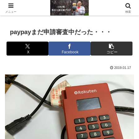
滋賀県の信楽で水琴窟や水鉢などの陶器を作っています。
メニュー
検索
paypayまだ申請審査中だった・・・
X
Facebook
コピー
2019.01.17