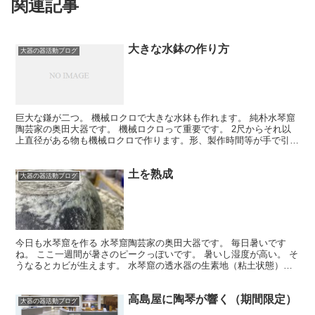
関連記事
大きな水鉢の作り方
大器の器活動ブログ
巨大な鎌が二つ。 機械ロクロで大きな水鉢も作れます。 純朴水琴窟
陶芸家の奥田大器です。 機械ロクロって重要です。 2尺からそれ以
上直径がある物も機械ロクロで作ります。形、製作時間等が手で引く
より安定します。どちらかが優れているとかそういう話...
土を熟成
大器の器活動ブログ
今日も水琴窟を作る 水琴窟陶芸家の奥田大器です。 毎日暑いです
ね。 ここ一週間が暑さのピークっぽいです。 暑いし湿度が高い。 そ
うなるとカビが生えます。 水琴窟の透水器の生素地（粘土状態）に
生えてきます。 水をわざと通る様にする為 有機物を...
高島屋に陶琴が響く（期間限定）
大器の器活動ブログ