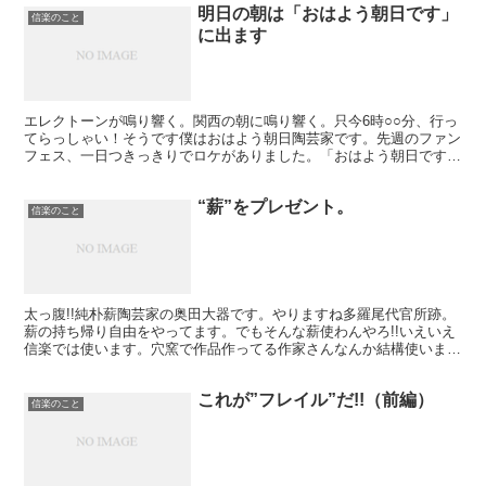
明日の朝は「おはよう朝日です」
信楽のこと
に出ます
エレクトーンが鳴り響く。関西の朝に鳴り響く。只今6時○○分、行っ
てらっしゃい！そうです僕はおはよう朝日陶芸家です。先週のファン
フェス、一日つきっきりでロケがありました。「おはよう朝日です」
です。ファンフェスとスティールメイト特集です。水琴窟...
“薪”をプレゼント。
信楽のこと
太っ腹!!純朴薪陶芸家の奥田大器です。やりますね多羅尾代官所跡。
薪の持ち帰り自由をやってます。でもそんな薪使わんやろ!!いえいえ
信楽では使います。穴窯で作品作ってる作家さんなんか結構使いま
す。僕も持ち運んだ事があります。あれは大変。意外とお...
これが”フレイル”だ!!（前編）
信楽のこと