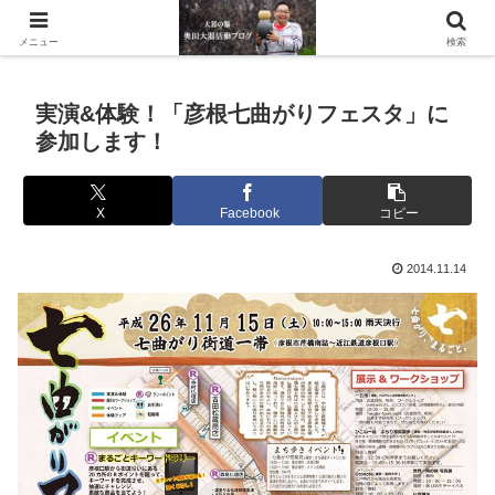
滋賀県の信楽で水琴窟や水鉢などの陶器を作っています。
メニュー
検索
実演&体験！「彦根七曲がりフェスタ」に
参加します！
X
Facebook
コピー
2014.11.14