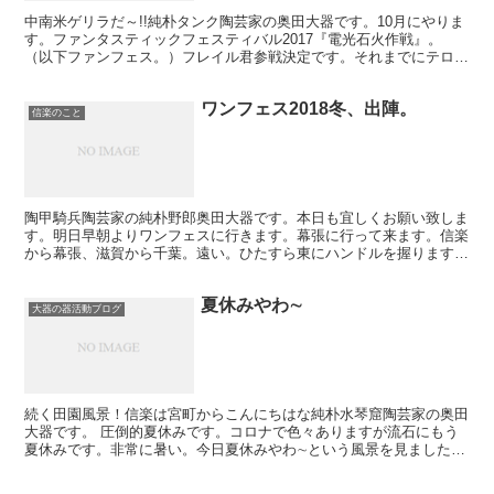
中南米ゲリラだ～!!純朴タンク陶芸家の奥田大器です。10月にやりま
す。ファンタスティックフェスティバル2017『電光石火作戦』。
（以下ファンフェス。）フレイル君参戦決定です。それまでにテロ等
準備罪でしょっ引かれないか心配です。そうです戦車陶...
ワンフェス2018冬、出陣。
信楽のこと
陶甲騎兵陶芸家の純朴野郎奥田大器です。本日も宜しくお願い致しま
す。明日早朝よりワンフェスに行きます。幕張に行って来ます。信楽
から幕張、滋賀から千葉。遠い。ひたすら東にハンドルを握ります。
今年でディーラー参加2年目です。心が折れそうな日もあっ...
夏休みやわ∼
大器の器活動ブログ
続く田園風景！信楽は宮町からこんにちはな純朴水琴窟陶芸家の奥田
大器です。 圧倒的夏休みです。コロナで色々ありますが流石にもう
夏休みです。非常に暑い。今日夏休みやわ∼という風景を見ました。
午後3時の休憩時間に。 ここは2020年の日本なのか。...