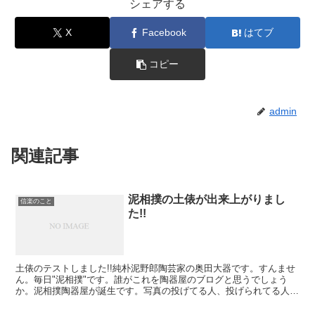
シェアする
X
Facebook
はてブ
コピー
admin
関連記事
泥相撲の土俵が出来上がりまし
信楽のこと
た!!
土俵のテストしました!!純朴泥野郎陶芸家の奥田大器です。すんませ
ん。毎日"泥相撲"です。誰がこれを陶器屋のブログと思うでしょう
か。泥相撲陶器屋が誕生です。写真の投げてる人、投げられてる人、
どちらも陶器屋です。泥まみれの土曜の午前です。神聖な...