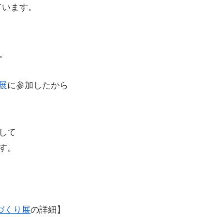
ています。
。
N展
に参加したから
元して
ます。
ものづくり展
の詳細】