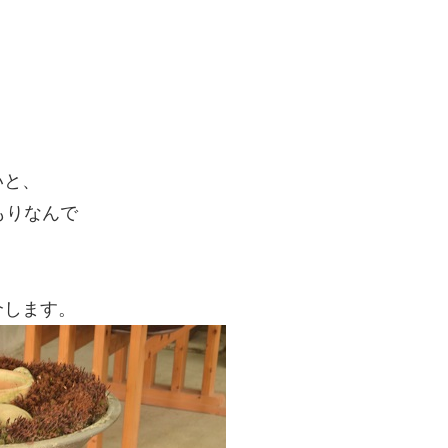
。
いと、
もりなんで
介します。