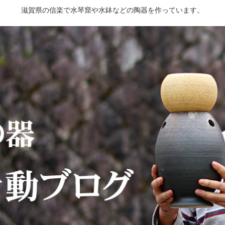
滋賀県の信楽で水琴窟や水鉢などの陶器を作っています。