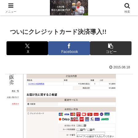
滋賀県の信楽で水琴窟や水鉢などの陶器を作っています。
メニュー
検索
ついにクレジットカード決済導入!!
X
Facebook
コピー
2015.08.18