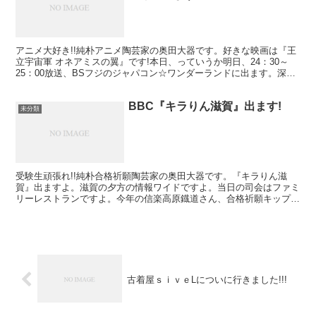
アニメ大好き!!純朴アニメ陶芸家の奥田大器です。好きな映画は『王
立宇宙軍 オネアミスの翼』です!本日、っていうか明日、24：30～
25：00放送、BSフジのジャパコン☆ワンダーランドに出ます。深い
時間です。信楽の天才、（何度でも言う、彼は多...
BBC『キラりん滋賀』出ます!
未分類
受験生頑張れ!!純朴合格祈願陶芸家の奥田大器です。『キラりん滋
賀』出ますよ。滋賀の夕方の情報ワイドですよ。当日の司会はファミ
リーレストランですよ。今年の信楽高原鐡道さん、合格祈願キップを
作らせて頂きました。その取材で『大器の器』が出ます!!...
古着屋ｓｉｖｅLについに行きました!!!