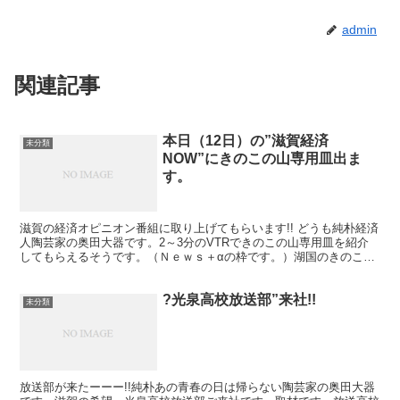
admin
関連記事
本日（12日）の”滋賀経済
未分類
NOW”にきのこの山専用皿出ま
す。
滋賀の経済オピニオン番組に取り上げてもらいます!! どうも純朴経済
人陶芸家の奥田大器です。2～3分のVTRできのこの山専用皿を紹介
してもらえるそうです。（Ｎｅｗｓ＋αの枠です。）湖国のきのこの
山、たけのこの里専用皿のファンの皆様!!短いVT...
?光泉高校放送部”来社!!
未分類
放送部が来たーーー!!純朴あの青春の日は帰らない陶芸家の奥田大器