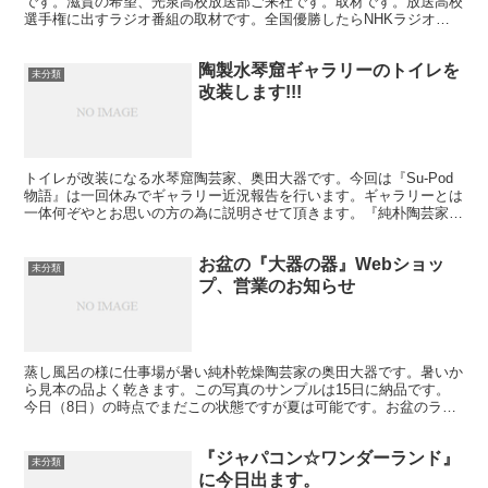
です。滋賀の希望、光泉高校放送部ご来社です。取材です。放送高校
選手権に出すラジオ番組の取材です。全国優勝したらNHKラジオで
放送されるそうです。放送までの関門が高いな!!ガンバ...
陶製水琴窟ギャラリーのトイレを
未分類
改装します!!!
トイレが改装になる水琴窟陶芸家、奥田大器です。今回は『Su-Pod
物語』は一回休みでギャラリー近況報告を行います。ギャラリーとは
一体何ぞやとお思いの方の為に説明させて頂きます。『純朴陶芸家
創作 信楽 大器の器』の作品を展示しているギャラリ...
お盆の『大器の器』Webショッ
未分類
プ、営業のお知らせ
蒸し風呂の様に仕事場が暑い純朴乾燥陶芸家の奥田大器です。暑いか
ら見本の品よく乾きます。この写真のサンプルは15日に納品です。
今日（8日）の時点でまだこの状態ですが夏は可能です。お盆のラッ
シュの真最中に愛知県まで持って行きます。亀山JCTで4...
『ジャパコン☆ワンダーランド』
未分類
に今日出ます。