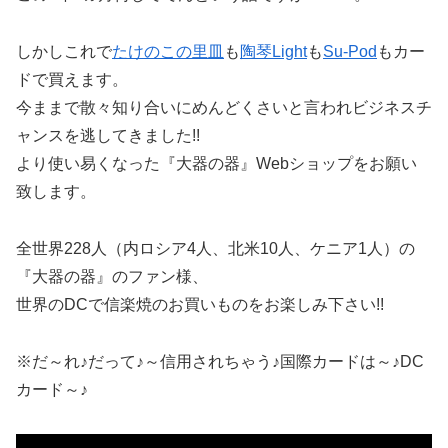
しかしこれで
たけのこの里皿
も
陶琴Light
も
Su-Pod
もカー
ドで買えます。
今ままで散々知り合いにめんどくさいと言われビジネスチ
ャンスを逃してきました!!
より使い易くなった『大器の器』Webショップをお願い
致します。
全世界228人（内ロシア4人、北米10人、ケニア1人）の
『大器の器』のファン様、
世界のDCで信楽焼のお買いものをお楽しみ下さい!!
※だ～れ♪だって♪～信用されちゃう♪国際カードは～♪DC
カード～♪