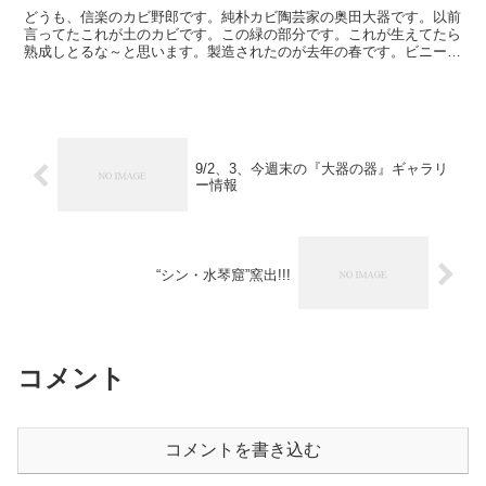
どうも、信楽のカビ野郎です。純朴カビ陶芸家の奥田大器です。以前
言ってたこれが土のカビです。この緑の部分です。これが生えてたら
熟成しとるな～と思います。製造されたのが去年の春です。ビニール
に入れて置いたら全然問題ありません。ネッチョリしてます...
9/2、3、今週末の『大器の器』ギャラリ
ー情報
“シン・水琴窟”窯出!!!
コメント
コメントを書き込む