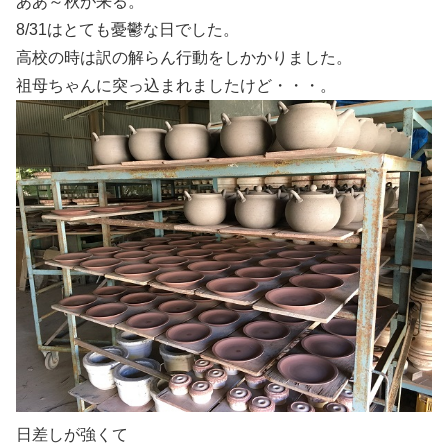
ああ～秋が来る。
8/31はとても憂鬱な日でした。
高校の時は訳の解らん行動をしかかりました。
祖母ちゃんに突っ込まれましたけど・・・。
日差しが強くて