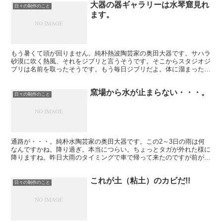
大器の器ギャラリーは水琴窟見れ
日々の制作のこと
ます。
もう暑くて頭が回りません。純朴熱波陶芸家の奥田大器です。サハラ
砂漠に吹く熱風、それをジブリと言うそうです。そこからスタジオジ
ブリは名前を取ったそうです。もう毎日ジブリだよ。体に溜まった熱
が夜も取れない。疲れます。疲れてます。そんなジブリにや...
窯場から水が止まらない・・・。
日々の制作のこと
通路が・・・。純朴水陶芸家の奥田大器です。この2～3日の雨は何
なんですかね。降り過ぎ。本当につらい。ちょっとタガが外れた様に
降りますね。昨日大雨のタイミングで車で帰って来たのですが前が見
えなかったです。そしてこの雨でこうなります。窯場から水...
これが土（粘土）のカビだ!!
日々の制作のこと