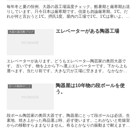
毎年冬と夏の恒例、大器の器工場温度チェック。酷暑期と厳寒期お送
りしています。只今日本は厳寒期です。信楽も勿論厳寒期。1℃。だ
れが何と言おうと1℃。摂氏1度。屋内の工場で1℃。1℃は寒いよ。
1℃～40℃まで。陶器工場は幅が広い。サウジの砂漠じ...
エレベーターがある陶器工場
大器の器活動ブログ
エレベーターがあります。どうもエレベータ―陶芸家の奥田大器で
す。 古いです。物を上から下へ運ぶエレベーターです。下から上も
運べます。当たり前です。大きな穴が工場に空きます。 なかなかの
スリル。絶対人が乗ってはアカンですよ。僕が生まれた頃から...
陶器屋は10年物の段ボールを使
日々の制作のこと
う。
段ボール陶芸家の奥田大器です。陶器屋にとって段ボールは必須。生
素地、焼き上がった商品運ぶ時、必ず使います。これがないと乾燥室
からの移動すらままなりません。有るとかなりの振動まで耐えます。
土が乾燥したらかなり堅く、頑丈になります。ストックして...