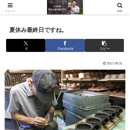
滋賀県の信楽で水琴窟や水鉢などの陶器を作っています。
メニュー
検索
夏休み最終日ですね。
X
Facebook
コピー
2017.08.31