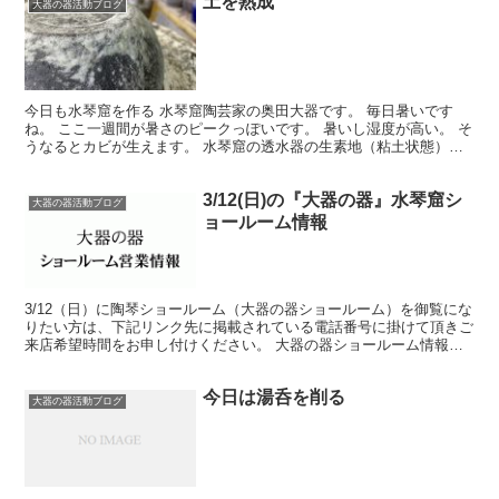
土を熟成
大器の器活動ブログ
今日も水琴窟を作る 水琴窟陶芸家の奥田大器です。 毎日暑いです
ね。 ここ一週間が暑さのピークっぽいです。 暑いし湿度が高い。 そ
うなるとカビが生えます。 水琴窟の透水器の生素地（粘土状態）に
生えてきます。 水をわざと通る様にする為 有機物を...
3/12(日)の『大器の器』水琴窟シ
大器の器活動ブログ
ョールーム情報
3/12（日）に陶琴ショールーム（大器の器ショールーム）を御覧にな
りたい方は、下記リンク先に掲載されている電話番号に掛けて頂きご
来店希望時間をお申し付けください。 大器の器ショールーム情報
【電話番号】 宜しくお願い致します。
今日は湯呑を削る
大器の器活動ブログ