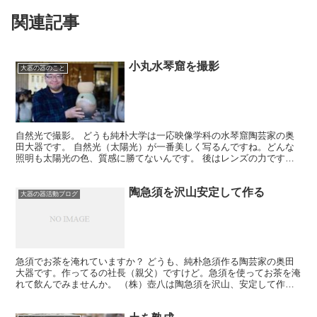
関連記事
小丸水琴窟を撮影
大器の器のこと
自然光で撮影。 どうも純朴大学は一応映像学科の水琴窟陶芸家の奥
田大器です。 自然光（太陽光）が一番美しく写るんですね。どんな
照明も太陽光の色、質感に勝てないんです。 後はレンズの力です
ね。 この小丸陶琴を撮ってくれたS君。 このブログで写真...
陶急須を沢山安定して作る
大器の器活動ブログ
急須でお茶を淹れていますか？ どうも、純朴急須作る陶芸家の奥田
大器です。作ってるの社長（親父）ですけど。急須を使ってお茶を淹
れて飲んでみませんか。 （株）壺八は陶急須を沢山、安定して作る
ノウハウがあります。大きさも種類が色々あります。機械ロ...