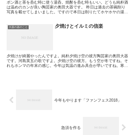
ポン酒と茶を呑む時に使う湯呑。焼酎を呑む時もいい。どうも純朴酒
は温めのカンが良い陶芸家の奥田大器です。 昨日は過去の茶碗削り
写真を載せてしまいました。ですので本日は削りたてホヤホヤの湯呑
の写真をupします。昨日から削っているんですけどね。 ...
夕焼けとイルミの信楽
大器の器のこと
夕焼けが綺麗やったんですよ。純朴夕焼け空の彼方陶芸家の奥田大器
です。河島英五の歌ですよ。夕焼け空の彼方。もう空が冬ですね。そ
れもホンマの年末の感じ。今年は気温の進み具合が早いですね。寒さ
が厳しい。近くがイルミの会場だったので写真を撮るっきゃ...
今年もやります「ファンフェス2018」
急須を作る