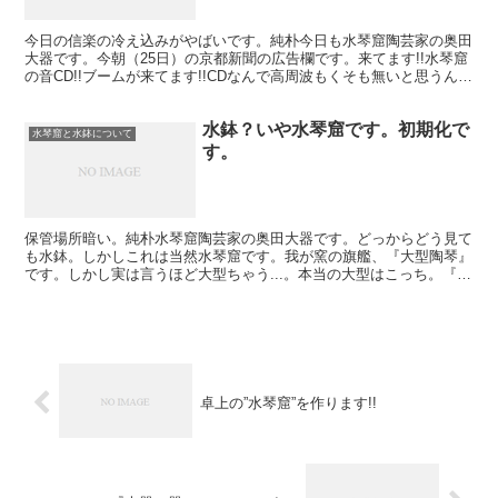
今日の信楽の冷え込みがやばいです。純朴今日も水琴窟陶芸家の奥田
大器です。今朝（25日）の京都新聞の広告欄です。来てます!!水琴窟
の音CD!!ブームが来てます!!CDなんで高周波もくそも無いと思うんで
すけど。8刷もされてます。CDにしてまで聴...
水鉢？いや水琴窟です。初期化で
水琴窟と水鉢について
す。
保管場所暗い。純朴水琴窟陶芸家の奥田大器です。どっからどう見て
も水鉢。しかしこれは当然水琴窟です。我が窯の旗艦、『大型陶琴』
です。しかし実は言うほど大型ちゃう...。本当の大型はこっち。『庭
園陶琴』。しかし名前を着けた順番が逆だったので大型...
卓上の”水琴窟”を作ります!!