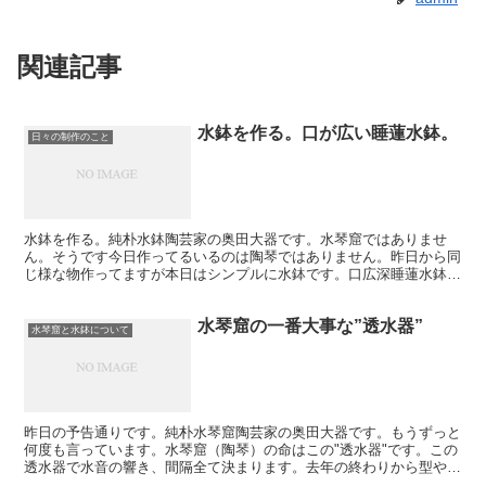
関連記事
水鉢を作る。口が広い睡蓮水鉢。
日々の制作のこと
水鉢を作る。純朴水鉢陶芸家の奥田大器です。水琴窟ではありませ
ん。そうです今日作ってるいるのは陶琴ではありません。昨日から同
じ様な物作ってますが本日はシンプルに水鉢です。口広深睡蓮水鉢で
す。天場に傷を付けてそこに水を付けて土を練り付けていきま...
水琴窟の一番大事な”透水器”
水琴窟と水鉢について
昨日の予告通りです。純朴水琴窟陶芸家の奥田大器です。もうずっと
何度も言っています。水琴窟（陶琴）の命はこの"透水器"です。この
透水器で水音の響き、間隔全て決まります。去年の終わりから型や原
料を変えて来ました。やっと安定して来ました。石膏型か...