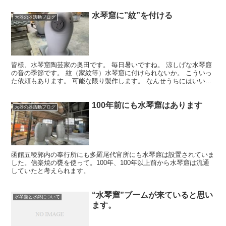
水琴窟に”紋”を付ける
大器の器活動ブログ
皆様、水琴窟陶芸家の奥田です。 毎日暑いですね。 涼しげな水琴窟
の音の季節です。 紋（家紋等）水琴窟に付けられないか。 こういっ
た依頼もあります。 可能な限り製作します。 なんせうちにはいい職
人がいます。 頼まれた紋も作れます。 紋を接着す...
100年前にも水琴窟はあります
大器の器活動ブログ
函館五稜郭内の奉行所にも多羅尾代官所にも水琴窟は設置されていま
した。信楽焼の甕を使って。100年、100年以上前から水琴窟は流通
していたと考えられます。
“水琴窟”ブームが来ていると思い
水琴窟と水鉢について
ます。