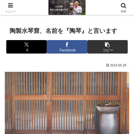
滋賀県の信楽で水琴窟や水鉢などの陶器を作っています。
メニュー
検索
陶製水琴窟、名前を『陶琴』と言います
X
Facebook
コピー
2014.05.28